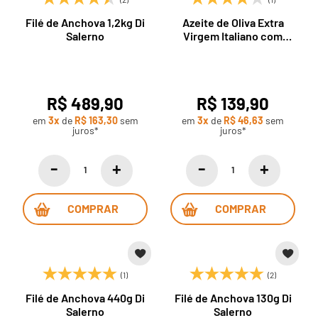
Filé de Anchova 1,2kg Di
Azeite de Oliva Extra
Salerno
Virgem Italiano com
Tartufo Di Salerno 250ml
R$ 489,90
R$ 139,90
em
3x
de
R$ 163,30
sem
em
3x
de
R$ 46,63
sem
juros*
juros*
COMPRAR
COMPRAR
(1)
(2)
Filé de Anchova 440g Di
Filé de Anchova 130g Di
Salerno
Salerno