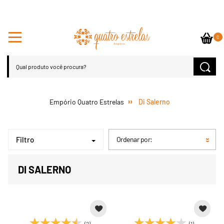
0
Di Salerno
Filtro
Ordenar por:
DI SALERNO
(2)
(1)