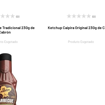
(0)
(0)
 Tradicional 230g de
Ketchup Caipira Original 230g de 
Cabrón
to Esgotado
Produto Esgotado