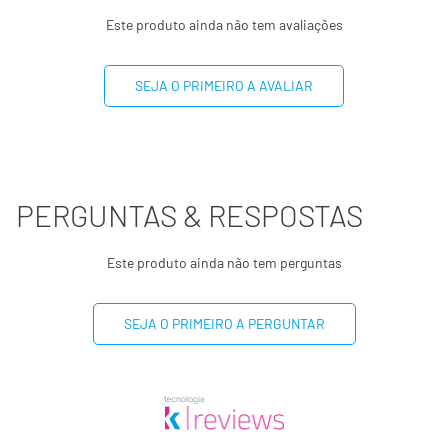
Este produto ainda não tem avaliações
Sódio
61mg
3%
Cálcio
4mg
0%
SEJA O PRIMEIRO A AVALIAR
Ferro
0,2mg
2%
Magnésio
4mg
1%
PERGUNTAS & RESPOSTAS
Fósforo
10mg
1%
Este produto ainda não tem perguntas
(*) % Valores Diários de referência com base em uma
dieta de 2.000 kcal ou 8400 kJ. Seus valores diários
SEJA O PRIMEIRO A PERGUNTAR
podem ser maiores ou menores dependendo de suas
necessidades energéticas.