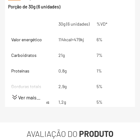
Porção de 30g (6 unidades)
30g (6 unidades)
%VD*
Valor energético
114kcal=479kj
6%
Carboidratos
21g
7%
Proteínas
0,8g
1%
Gorduras totais
2,9g
5%
Ver mais...
Gorduras Saturadas
1,2g
5%
Gorduras trans
0g
**
AVALIAÇÃO DO
PRODUTO
Fibra alimentar
2,3g
9%