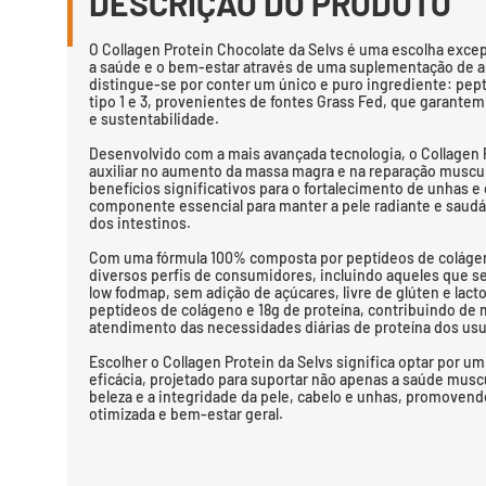
DESCRIÇÃO DO PRODUTO
O Collagen Protein Chocolate da Selvs é uma escolha exce
a saúde e o bem-estar através de uma suplementação de al
distingue-se por conter um único e puro ingrediente: pep
tipo 1 e 3, provenientes de fontes Grass Fed, que garante
e sustentabilidade.
Desenvolvido com a mais avançada tecnologia, o Collagen P
auxiliar no aumento da massa magra e na reparação musc
benefícios significativos para o fortalecimento de unhas e
componente essencial para manter a pele radiante e saud
dos intestinos.
Com uma fórmula 100% composta por peptídeos de colágen
diversos perfis de consumidores, incluindo aqueles que se
low fodmap, sem adição de açúcares, livre de glúten e lact
peptídeos de colágeno e 18g de proteína, contribuindo de m
atendimento das necessidades diárias de proteína dos usu
Escolher o Collagen Protein da Selvs significa optar por u
eficácia, projetado para suportar não apenas a saúde muscu
beleza e a integridade da pele, cabelo e unhas, promove
otimizada e bem-estar geral.