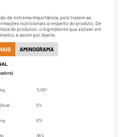
são de extrema importância, pois trazem ao
rmações nutricionais a respeito do produto. De
lista de produtos: o ingrediente que estiver em
meiro, e assim por diante.
NAIS
AMINOGRAMA
sadora)
4g
%VD*
2kcal
5%
,4g
0%
8g
36%