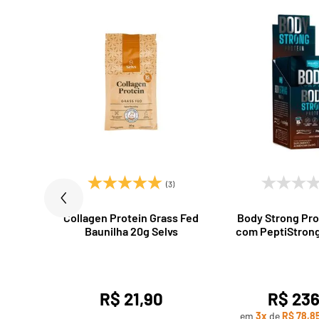
)
(3)
s Fed
Collagen Protein Grass Fed
Body Strong Pro
lvs
Baunilha 20g Selvs
com PeptiStrong
10x22g Eq
R$ 21,90
R$ 236
uros*
em
3x
de
R$ 78,8