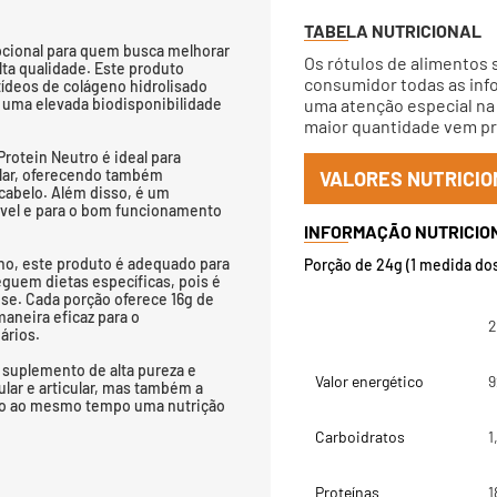
TABELA NUTRICIONAL
pcional para quem busca melhorar
Os rótulos de alimentos 
ta qualidade. Este produto
consumidor todas as info
tídeos de colágeno hidrolisado
m uma elevada biodisponibilidade
uma atenção especial na 
maior quantidade vem pri
rotein Neutro é ideal para
ular, oferecendo também
VALORES NUTRICIO
 cabelo. Além disso, é um
ável e para o bom funcionamento
o, este produto é adequado para
Porção de 24g (1 medida do
guem dietas específicas, pois é
ose. Cada porção oferece 16g de
aneira eficaz para o
2
ários.
m suplemento de alta pureza e
Valor energético
9
lar e articular, mas também a
ndo ao mesmo tempo uma nutrição
Carboidratos
1
Proteínas
1