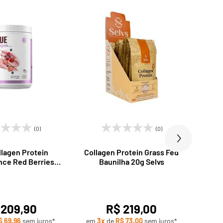
(0)
(0)
llagen Protein
Collagen Protein Grass Fed
Bo
nce Red Berries
Baunilha 20g Selvs
0g TRUE
 209,90
R$ 219,00
$ 69,96
sem juros*
em
3x
de
R$ 73,00
sem juros*