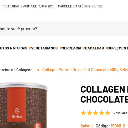
FRETE GRÁTIS ACIMA DE R$149,90*
PARCELE EM ATÉ 3X S/ JUROS.
UTOS NATURAIS
VEGETARIANOS
MERCEARIA
BACALHAU
SUPLEMEN
oteína de Colágeno
Collagen Protein Grass Fed Chocolate 480g Selv
COLLAGEN 
CHOCOLATE
4 avaliaçõ
Selvs
15943-2