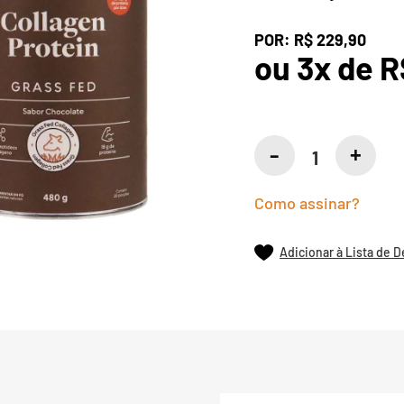
POR:
R$ 229,90
ou
3
x
de
R
Como assinar?
Adicionar à Lista de 