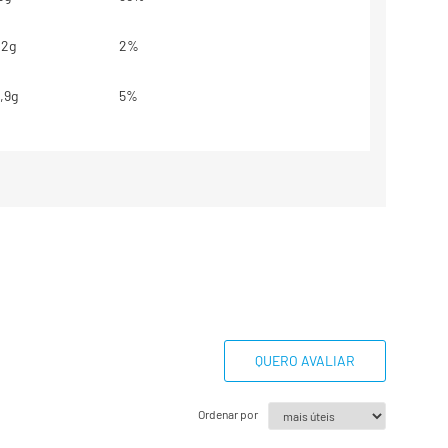
,2g
2%
,9g
5%
g
8%
5g
3%
00mg
100%
base em uma dieta de 2000kcal ou
dem ser maiores ou menores
essidades energéticas.
QUERO AVALIAR
estabelecidos.
Ordenar por