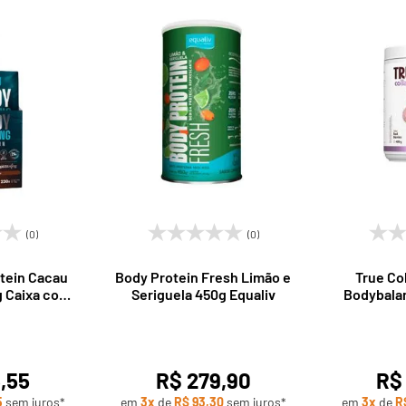
(0)
(0)
tein Cacau
Body Protein Fresh Limão e
True Co
 Caixa com
Seriguela 450g Equaliv
Bodybala
ualiv
45
,55
R$ 279,90
R$
5
sem juros*
em
3x
de
R$ 93,30
sem juros*
em
3x
de
R