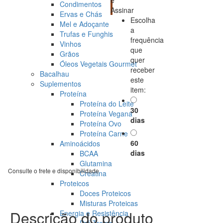
e
Condimentos
Assinar
Ervas e Chás
Escolha
Mel e Adoçante
a
Trufas e Funghis
frequência
Vinhos
que
Grãos
quer
Óleos Vegetais Gourmet
receber
Bacalhau
este
Suplementos
item:
Proteína
Proteína do Leite
30
Proteína Vegana
dias
Proteína Ovo
Proteína Carne
60
Aminoácidos
dias
BCAA
Glutamina
Consulte o frete e disponibilidade
Creatina
Proteicos
Doces Proteicos
Misturas Proteicas
Descrição do produto
Energia e Resistência