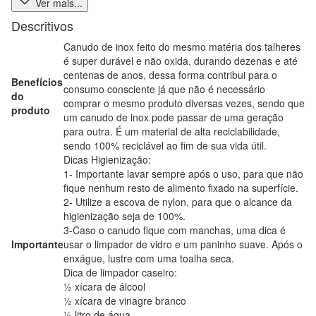
Ver mais...
Descritivos
Canudo de inox feito do mesmo matéria dos talheres
é super durável e não oxida, durando dezenas e até
centenas de anos, dessa forma contribui para o
Benefícios
consumo consciente já que não é necessário
do
comprar o mesmo produto diversas vezes, sendo que
produto
um canudo de inox pode passar de uma geração
para outra. É um material de alta reciclabilidade,
sendo 100% reciclável ao fim de sua vida útil.
Dicas Higienização:
1- Importante lavar sempre após o uso, para que não
fique nenhum resto de alimento fixado na superfície.
2- Utilize a escova de nylon, para que o alcance da
higienização seja de 100%.
3-Caso o canudo fique com manchas, uma dica é
Importante
usar o limpador de vidro e um paninho suave. Após o
enxágue, lustre com uma toalha seca.
Dica de limpador caseiro:
½ xícara de álcool
½ xícara de vinagre branco
½ litro de água