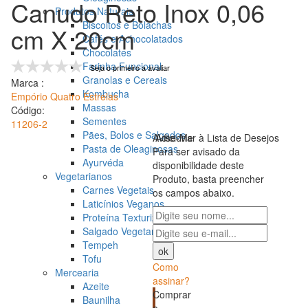
Canudo Reto Inox 0,06
Produtos Naturais
Biscoitos e Bolachas
cm X 20cm
Cafés e Achocolatados
Chocolates
Farinha Funcional
Seja o primeiro a avaliar
Granolas e Cereais
Marca :
Kombucha
Empório Quatro Estrelas
Massas
Código:
Sementes
11206-2
Pães, Bolos e Salgados
Avise-Me
Adicionar à Lista de Desejos
Pasta de Oleaginosas
Para ser avisado da
Ayurvéda
disponibilidade deste
Vegetarianos
Produto, basta preencher
Carnes Vegetais
os campos abaixo.
Laticínios Veganos
Proteína Texturizada
Salgado Vegetariano
Tempeh
Tofu
Como
Mercearia
assinar?
Azeite
Comprar
Baunilha