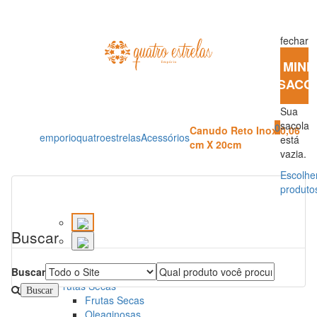
fechar
MINH
SACO
Sua
sacola
0
Canudo Reto Inox 0,06
emporioquatroestrelas
Acessórios
está
cm X 20cm
vazia.
Escolhe
produto
Buscar
Todos os Departamentos
Buscar
Frutas Secas
Frutas Secas
Oleaginosas