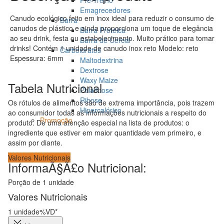
Pré-Treino
Emagrecedores
Canudo ecológico feito em inox ideal para reduzir o consumo de
Barra
canudos de plástico e ainda proporciona um toque de elegância
Barra Proteica
ao seu drink, festa ou estabelecimento. Muito prático para tomar
Barra de Cereal
drinks! Contém 1 unidade de canudo inox reto Modelo: reto
Carboidratos
Espessura: 6mm
Maltodextrina
Dextrose
Waxy Maize
Tabela Nutricional
Palatinose
Ribose
Os rótulos de alimentos são de extrema importância, pois trazem
Hipercalórico
ao consumidor todas as informações nutricionais a respeito do
Promoção
produto. De uma atenção especial na lista de produtos: o
ingrediente que estiver em maior quantidade vem primeiro, e
assim por diante.
Valores Nutricionais
InformaÃ§Ã£o Nutricional:
Porção de 1 unidade
Valores Nutricionais
1 unidade
%VD*