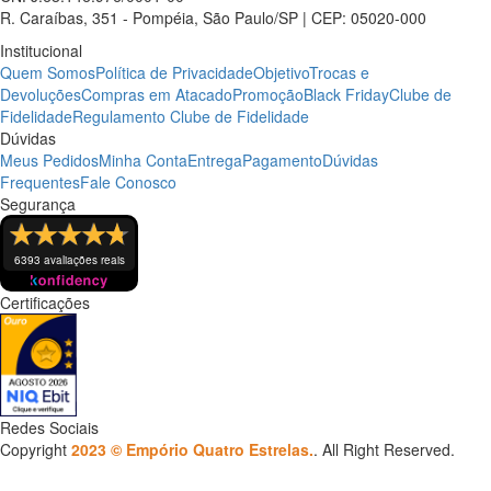
R. Caraíbas, 351 - Pompéia, São Paulo/SP | CEP: 05020-000
Institucional
Quem Somos
Política de Privacidade
Objetivo
Trocas e
Devoluções
Compras em Atacado
Promoção
Black Friday
Clube de
Fidelidade
Regulamento Clube de Fidelidade
Dúvidas
Meus Pedidos
Minha Conta
Entrega
Pagamento
Dúvidas
Frequentes
Fale Conosco
Segurança
6393 avaliações reais
Certificações
Redes Sociais
Copyright
2023 © Empório Quatro Estrelas.
. All Right Reserved.