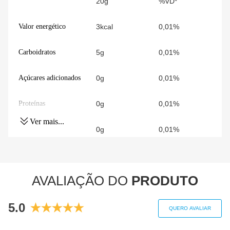
20g
%VD*
Valor energético
3kcal
0,01%
Carboidratos
5g
0,01%
Açúcares adicionados
0g
0,01%
Proteínas
0g
0,01%
Ver mais...
Gorduras totais
0g
0,01%
Gorduras Saturadas
0g
0,01%
AVALIAÇÃO DO
PRODUTO
Gorduras trans
0g
0,01%
5.0
Fibra alimentar
0g
0,01%
QUERO AVALIAR