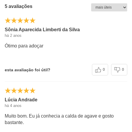
Sódio
0mg
0,01%
5 avaliações
(*) Valores diários com base em uma dieta de 2000kcal
ou 8400kj. Seus valores podem ser maiores ou
Sônia Aparecida Limberti da Silva
menores dependendo de suas necessidades
há 2 anos
energéticas.
Ótimo para adoçar
(**) Valores diários não estabelecidos.
esta avaliação foi útil?
0
0
Lúcia Andrade
há 4 anos
Muito bom. Eu já conhecia a calda de agave e gosto
bastante.