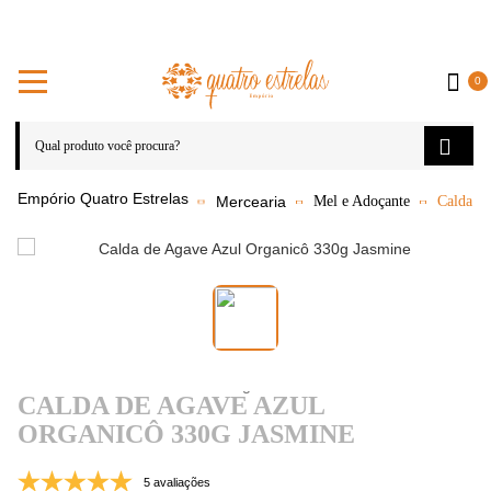
0
Mercearia
Mel e Adoçante
Calda d
CALDA DE AGAVE AZUL
ORGANICÔ 330G JASMINE
5 avaliações