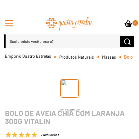
0
Produtos Naturais
Massas
Bolo de
BOLO DE AVEIA CHIA COM LARANJA
300G VITALIN
2 avaliações