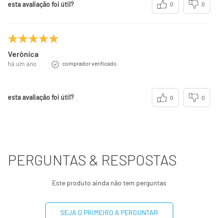
esta avaliação foi útil?
0
0
dependendo de suas necessidades energéticas.
(**) Valores diários não estabelecidos.
Verônica
há um ano
comprador verificado
esta avaliação foi útil?
0
0
PERGUNTAS & RESPOSTAS
Este produto ainda não tem perguntas
SEJA O PRIMEIRO A PERGUNTAR