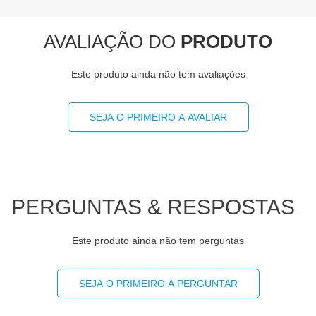
Gorduras trans
0g
**
AVALIAÇÃO DO
PRODUTO
Fibra alimentar
0,6g
2%
Este produto ainda não tem avaliações
Sódio
121mg
5%
SEJA O PRIMEIRO A AVALIAR
-
(*) Valores diários com base em uma dieta de 2000 kcal
ou 8400 kj. Seus valores podem ser maiores ou
menores dependendo de suas necessidades
energéticas
PERGUNTAS & RESPOSTAS
(**) Valores diários não estabelecidos.
Este produto ainda não tem perguntas
SEJA O PRIMEIRO A PERGUNTAR