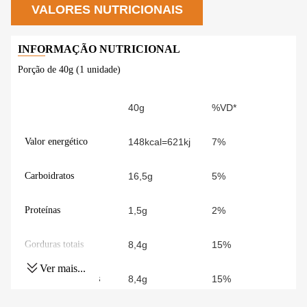
VALORES NUTRICIONAIS
Porção de 40g (1 unidade)
40g
%VD*
Valor energético
148kcal=621kj
7%
Carboidratos
16,5g
5%
Proteínas
1,5g
2%
Gorduras totais
8,4g
15%
Ver mais...
Gorduras Saturadas
8,4g
15%