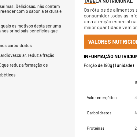
TABELA NUTRICIONAL
owseimas. Deliciosas, não contém
Os rótulos de alimentos 
preender com o sabor, a textura e
consumidor todas as info
uma atenção especial na 
quais os motivos desta ser uma
maior quantidade vem pri
 nos principais benefícios que
VALORES NUTRICIO
mos carboidratos
ardiovascular, reduz a fração
E que reduz a formação de
Porção de 180g (1 unidade)
iabéticos
1
Valor energético
3
Carboidratos
4
Proteínas
2