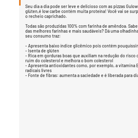
Seu dia a dia pode ser leve e delicioso com as pizzas Gul
glúten,é low carbe contém muita proteína! Você vai se sur
o recheio caprichado.
Todas são produzidas 100% com farinha de amêndoa. Sabe 
das melhores farinhas e mais saudáveis? Dá uma olhadinha
seu consumo traz:
- Apresenta baixo índice glicêmico pois contém pouquíssi
- Isenta de glúten
- Rica em gorduras boas que auxiliam na redução do risco c
ruim do colesterol e melhora o bom colesterol
- Apresenta antioxidantes como, por exemplo, a vitamina 
radicais livres
- Fonte de fibras: aumenta a saciedade e é liberada para d