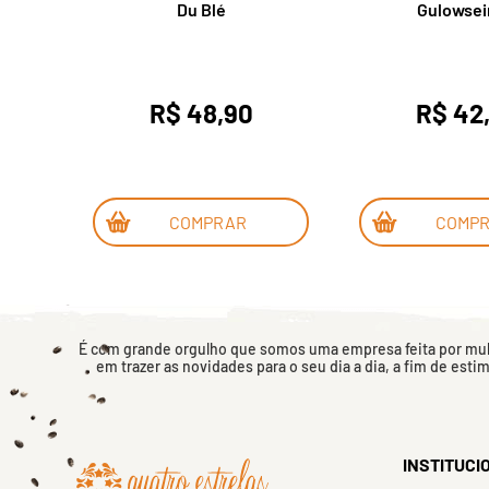
eca
Du Blé
Gulowse
R$ 48,90
R$ 42
COMPRAR
COMP
É com grande orgulho que somos uma empresa feita por mulh
em trazer as novidades para o seu dia a dia, a fim de esti
INSTITUCI