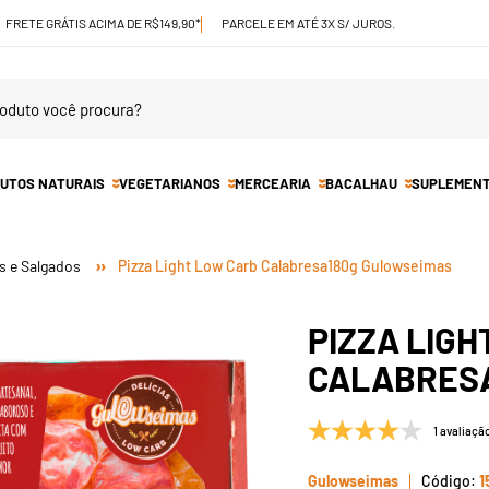
FRETE GRÁTIS ACIMA DE R$149,90*
PARCELE EM ATÉ 3X S/ JUROS.
UTOS NATURAIS
VEGETARIANOS
MERCEARIA
BACALHAU
SUPLEMEN
s e Salgados
Pizza Light Low Carb Calabresa180g Gulowseimas
PIZZA LIGH
CALABRES
1 avaliaçã
Gulowseimas
1