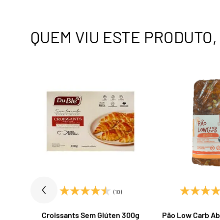
QUEM VIU ESTE PRODUTO
)
(10)
cau e
Croissants Sem Glúten 300g
Pão Low Carb Ab