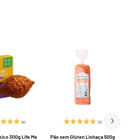
(6)
(3)
eico 300g Life Me
Pão sem Glúten Linhaça 500g
Bro