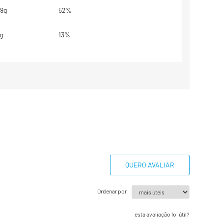
9g
52%
g
13%
g
**
g
5%
55mg
23%
eferência com base em uma dieta
 Seus valores diários podem ser
endendo de suas necessidades
QUERO AVALIAR
io não estabelecido.
Ordenar por
esta avaliação foi útil?