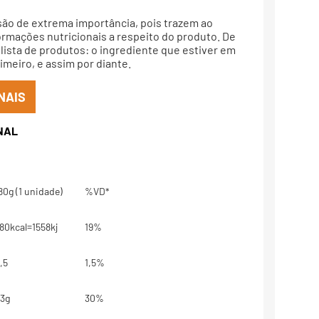
são de extrema importância, pois trazem ao
rmações nutricionais a respeito do produto. De
lista de produtos: o ingrediente que estiver em
meiro, e assim por diante.
NAIS
80g (1 unidade)
%VD*
80kcal=1558kj
19%
,5
1,5%
3g
30%