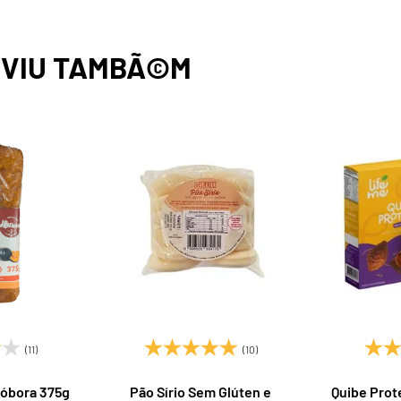
,
VIU TAMBÃ©M
(11)
(10)
óbora 375g
Pão Sírio Sem Glúten e
Quibe Prot