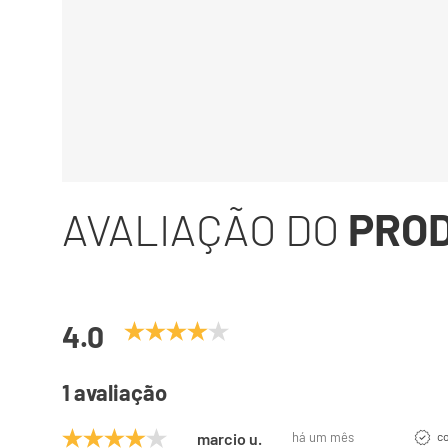
AVALIAÇÃO DO
PRO
4.0
1 avaliação
marcio u.
há um mês
c