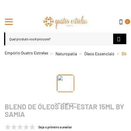
0
Naturopatia
Óleos Essenciais
Blen
BLEND DE ÓLEOS BEM-ESTAR 15ML BY
SAMIA
Seja o primeiro a avaliar