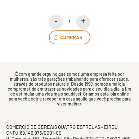
COMPRAR
É com grande orgulho que somos uma empresa feita por
mulheres, são três gerações trabalhando para oferecer saúde,
através de produtos naturais. Desde 1990, somos uma loja,
comprometida em trazer as novidades para o seu dia a dia, a fim
de estimular uma vida mais saudável. Criamos esta loja online
para você pedir e receber em casa aquilo que você precisa para
viver melhor.
COMERCIO DE CEREAIS QUATRO ESTRELAS - EIRELI
CNPJ:68.146.976/0001-00
R. Caraíbas, 351 - Pompéia, São Paulo/SP | CEP: 05020-000