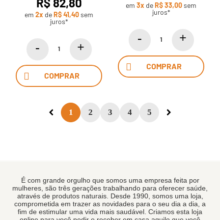
R$ 82,80
em
3x
de
R$ 33,00
sem
juros*
em
2x
de
R$ 41,40
sem
juros*
COMPRAR
COMPRAR
1
2
3
4
5
É com grande orgulho que somos uma empresa feita por
mulheres, são três gerações trabalhando para oferecer saúde,
através de produtos naturais. Desde 1990, somos uma loja,
comprometida em trazer as novidades para o seu dia a dia, a
fim de estimular uma vida mais saudável. Criamos esta loja
online para você pedir e receber em casa aquilo que você