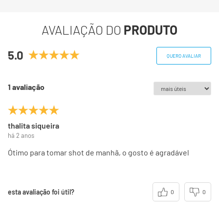
Sódio
5,9mg
0%
AVALIAÇÃO DO
PRODUTO
Cafeína
26mg
0%
5.0
QUERO AVALIAR
(*) Valores diários com base em uma dieta de 2000kcal ou
8400kj. Seus valores podem ser maiores ou menores
dependendo de suas necessidades energéticas.
1 avaliação
(**) Valores diários não estabelecidos.
thalita siqueira
há 2 anos
Ótimo para tomar shot de manhã, o gosto é agradável
esta avaliação foi útil?
0
0