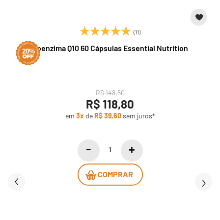
(11)
Coenzima Q10 60 Cápsulas Essential Nutrition
20%
R$ 148,50
R$ 118,80
em
3x
de
R$ 39,60
sem juros*
COMPRAR