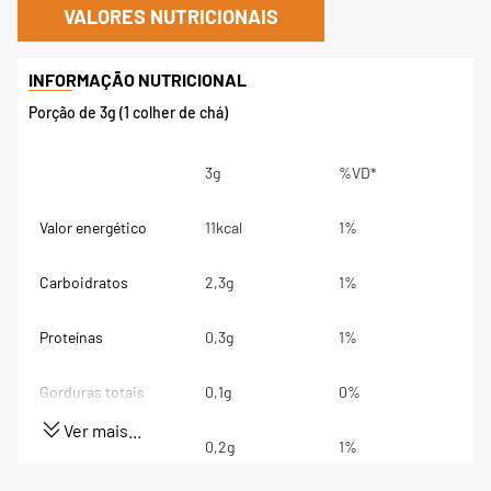
VALORES NUTRICIONAIS
Porção de 3g (1 colher de chá)
3g
%VD*
Valor energético
11kcal
1%
Carboidratos
2,3g
1%
Proteínas
0,3g
1%
Gorduras totais
0,1g
0%
Ver mais...
Fibra alimentar
0,2g
1%