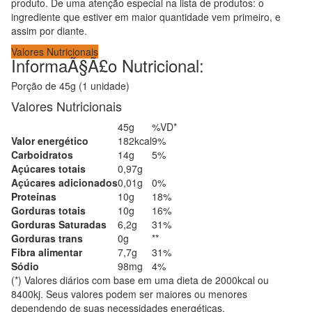
produto. De uma atenção especial na lista de produtos: o
ingrediente que estiver em maior quantidade vem primeiro, e
assim por diante.
Valores Nutricionais
InformaÃ§Ã£o Nutricional:
Porção de 45g (1 unidade)
Valores Nutricionais
45g
%VD*
Valor energético
182kcal
9%
Carboidratos
14g
5%
Açúcares totais
0,97g
Açúcares adicionados
0,01g
0%
Proteínas
10g
18%
Gorduras totais
10g
16%
Gorduras Saturadas
6,2g
31%
Gorduras trans
0g
**
Fibra alimentar
7,7g
31%
Sódio
98mg
4%
(*) Valores diários com base em uma dieta de 2000kcal ou
8400kj. Seus valores podem ser maiores ou menores
dependendo de suas necessidades energéticas.