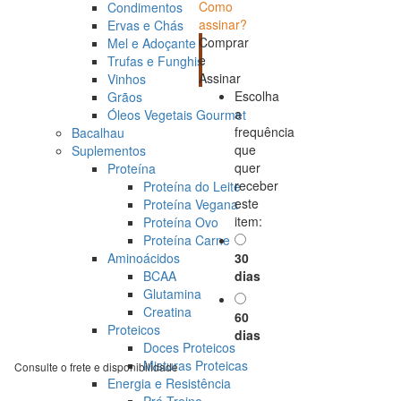
Como
Condimentos
assinar?
Ervas e Chás
Comprar
Mel e Adoçante
e
Trufas e Funghis
Assinar
Vinhos
Escolha
Grãos
a
Óleos Vegetais Gourmet
frequência
Bacalhau
que
Suplementos
quer
Proteína
receber
Proteína do Leite
este
Proteína Vegana
item:
Proteína Ovo
Proteína Carne
Aminoácidos
30
BCAA
dias
Glutamina
Creatina
60
Proteicos
dias
Doces Proteicos
Misturas Proteicas
Consulte o frete e disponibilidade
Energia e Resistência