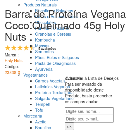
Produtos Naturais
Barra de Proteína Vegana
Biscoitos e Bolachas
Cafés e Achocolatados
Coco Queimado 45g Holy
Chocolates
Farinha Funcional
Nuts
Granolas e Cereais
Kombucha
Massas
5 avaliações
Sementes
Marca :
Pães, Bolos e Salgados
Holy Nuts
Pasta de Oleaginosas
Código:
Ayurvéda
23838-0
Vegetarianos
Avise-Me
Adicionar à Lista de Desejos
Carnes Vegetais
Para ser avisado da
Laticínios Veganos
disponibilidade deste
Proteína Texturizada
Produto, basta preencher
Salgado Vegetariano
os campos abaixo.
Tempeh
Tofu
Mercearia
Azeite
Baunilha