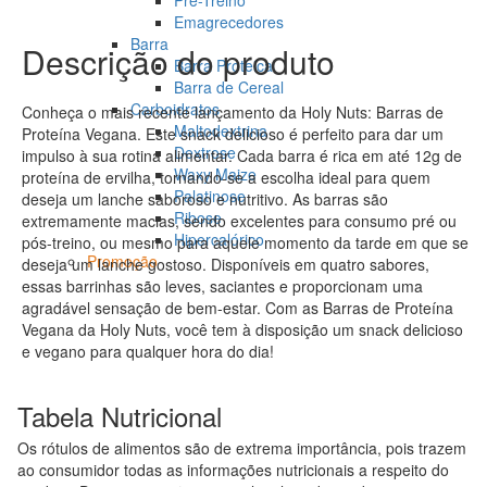
Pré-Treino
Emagrecedores
Barra
Descrição do produto
Barra Proteica
Barra de Cereal
Carboidratos
Conheça o mais recente lançamento da Holy Nuts: Barras de
Maltodextrina
Proteína Vegana. Este snack delicioso é perfeito para dar um
Dextrose
impulso à sua rotina alimentar. Cada barra é rica em até 12g de
Waxy Maize
proteína de ervilha, tornando-se a escolha ideal para quem
Palatinose
deseja um lanche saboroso e nutritivo. As barras são
Ribose
extremamente macias, sendo excelentes para consumo pré ou
Hipercalórico
pós-treino, ou mesmo para aquele momento da tarde em que se
Promoção
deseja um lanche gostoso. Disponíveis em quatro sabores,
essas barrinhas são leves, saciantes e proporcionam uma
agradável sensação de bem-estar. Com as Barras de Proteína
Vegana da Holy Nuts, você tem à disposição um snack delicioso
e vegano para qualquer hora do dia!
Tabela Nutricional
Os rótulos de alimentos são de extrema importância, pois trazem
ao consumidor todas as informações nutricionais a respeito do