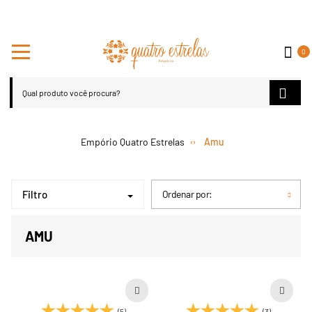
0
Amu
Filtro
Ordenar por:
AMU
(5)
(3)