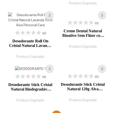
Produto Esgotado
(0)
Creme Dental Natural
(0)
Bioativo Sem Flúor com
Óleos Essenciais de
Desodorante Roll On
Menta e Melaleuca 90g
Cristal Natural Lavanda
Produto Esgotado
Alva Personal Care
70ml Alva Personal Care
Produto Esgotado
(0)
(0)
Desodorante Stick Cristal
Desodorante Stick Cristal
Natural 120g Alva
Natural Biodegradável
Personal Care
120g Alva Personal Care
Produto Esgotado
Produto Esgotado