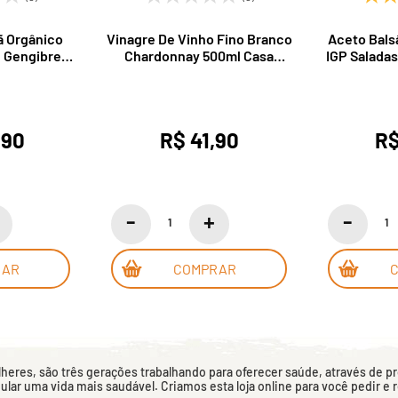
ã Orgânico
Vinagre De Vinho Fino Branco
Aceto Bal
 Gengibre
Chardonnay 500ml Casa
IGP Saladas
São Roque
Madeira
,90
R$ 41,90
R$
RAR
COMPRAR
eres, são três gerações trabalhando para oferecer saúde, através de p
mular uma vida mais saudável. Criamos esta loja online para você pedir e