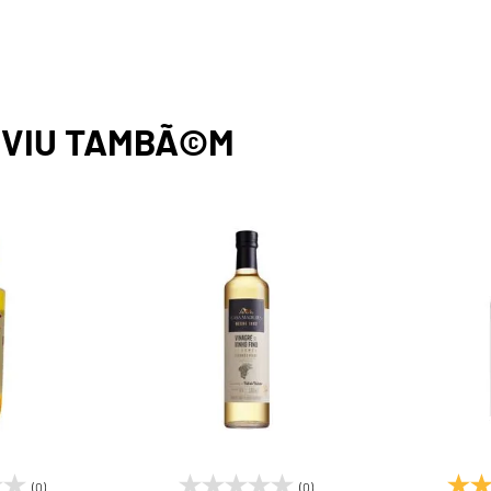
,
VIU TAMBÃ©M
(0)
(0)