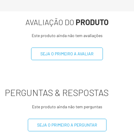
Gorduras totais
1,1g
2%
AVALIAÇÃO DO
PRODUTO
Gorduras Saturadas
0,7g
4%
Este produto ainda não tem avaliações
Fibra alimentar
1,3g
5%
SEJA O PRIMEIRO A AVALIAR
Sódio
279mg
14%
Cálcio
393mg
39%
Lactose
0g
**
PERGUNTAS & RESPOSTAS
(*) Valores diários com base em uma dieta de 2000kcal ou
Este produto ainda não tem perguntas
8400kj. Seus valores podem ser maiores ou menores
dependendo de suas necessidades energéticas.
SEJA O PRIMEIRO A PERGUNTAR
(**) Valores diários não estabelecidos.