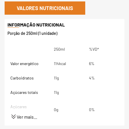
VALORES NUTRICIONAIS
Porção de 250ml (1 unidade)
250ml
%VD*
Valor energético
114kcal
6%
Carboidratos
11g
4%
Açúcares totais
11g
Açúcares
0g
0%
adicionados
Ver mais...
Proteínas
15g
3%