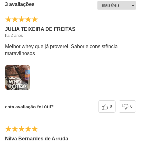
3 avaliações
Sódio
118mg
6%
JULIA TEIXEIRA DE FREITAS
Polióis
4,4g
**
há 2 anos
Melhor whey que já proverei. Sabor e consistência
(*) Valores diários com base em uma dieta de 2000kcal
maravilhosos
ou 8400kj. Seus valores podem ser maiores ou
menores dependendo de suas necessidades
energéticas.
(**) Valores diários não estabelecidos.
esta avaliação foi útil?
0
0
Nilva Bernardes de Arruda