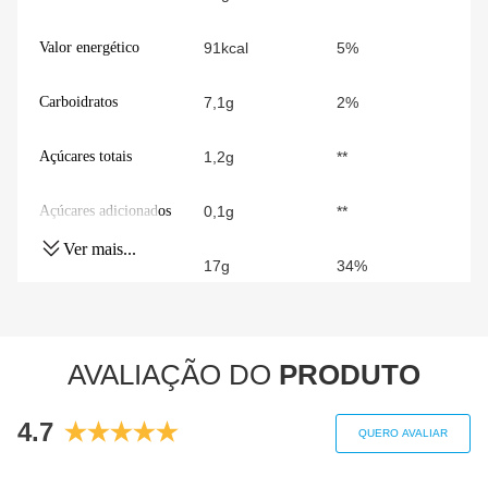
Valor energético
91kcal
5%
Carboidratos
7,1g
2%
Açúcares totais
1,2g
**
Açúcares adicionados
0,1g
**
Ver mais...
Proteínas
17g
34%
Gorduras totais
1,4g
2%
AVALIAÇÃO DO
PRODUTO
Gorduras Saturadas
0,9g
5%
4.7
Gorduras trans
0g
0%
QUERO AVALIAR
Fibra alimentar
1,4mg
6%