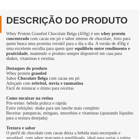
DESCRIÇÃO DO PRODUTO
Whey Protein Grassfed Chocolate Belga (450g) é um
whey protein
concentrado
com cacau em pó e sabor intenso de chocolate, feito para
quem busca uma proteína versátil para o dia a dia. A versão de 450g é
uma excelente escolha para quem quer
equilíbrio entre rendimento e
praticidade
, mantendo o produto sempre disponível em casa para
shakes, vitaminas e receitas.
Destaques do produto
Whey protein
grassfed
Sabor
Chocolate Belga
com cacau em pó
Adoçado com
eritritol, stevia e taumatina
Fácil de misturar e ótimo para receitas
Como encaixar na rotina
Pós-treino: bebida prática e rápida
Entre refeições: shake para um lanche mais completo
Receitas: panquecas, mingaus, smoothies e vitaminas (ajustando líquidos
para a textura desejada)
Textura e sabor
O perfil de chocolate com cacau deixa a bebida mais encorpada e
agradável, com sabor marcante e equilibrado, ideal para variar a rotina