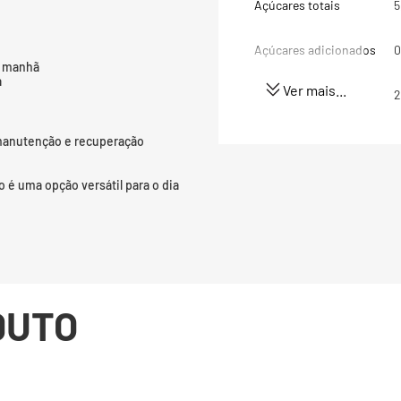
Açúcares totais
5
Açúcares adicionados
0
a manhã
a
Ver mais...
Proteínas
2
Gorduras totais
2
 manutenção e recuperação
Gorduras Saturadas
1
 é uma opção versátil para o dia
Sódio
1
(*) Valores diários com 
8400kj. Seus valores po
DUTO
dependendo de suas nec
(**) Valores diários não 