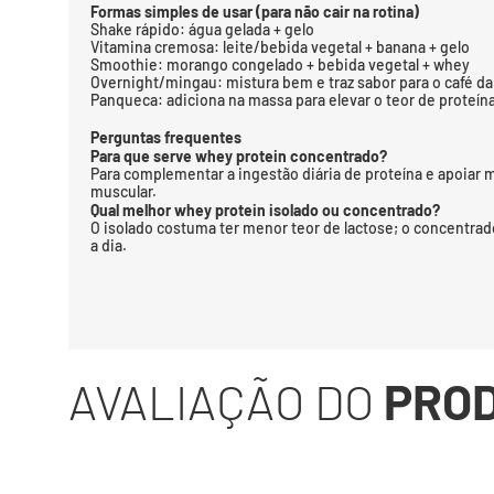
Formas simples de usar (para não cair na rotina)
Shake rápido: água gelada + gelo
Vitamina cremosa: leite/bebida vegetal + banana + gelo
Smoothie: morango congelado + bebida vegetal + whey
Overnight/mingau: mistura bem e traz sabor para o café d
Panqueca: adiciona na massa para elevar o teor de proteín
Perguntas frequentes
Para que serve whey protein concentrado?
Para complementar a ingestão diária de proteína e apoiar
muscular.
Qual melhor whey protein isolado ou concentrado?
O isolado costuma ter menor teor de lactose; o concentrado
a dia.
AVALIAÇÃO DO
PRO