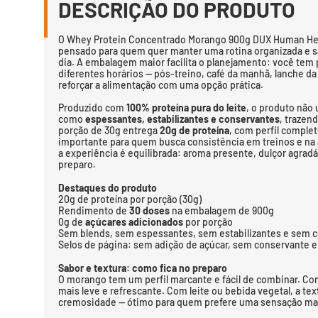
DESCRIÇÃO DO PRODUTO
O Whey Protein Concentrado Morango 900g DUX Human Hea
pensado para quem quer manter uma rotina organizada e s
dia. A embalagem maior facilita o planejamento: você tem 
diferentes horários — pós-treino, café da manhã, lanche da
reforçar a alimentação com uma opção prática.
Produzido com
100% proteína pura do leite
, o produto não 
como
espessantes, estabilizantes e conservantes
, trazen
porção de 30g entrega
20g de proteína
, com perfil comple
importante para quem busca consistência em treinos e na
a experiência é equilibrada: aroma presente, dulçor agra
preparo.
Destaques do produto
20g de proteína por porção (30g)
Rendimento de
30 doses
na embalagem de 900g
0g de
açúcares adicionados
por porção
Sem blends, sem espessantes, sem estabilizantes e sem 
Selos de página: sem adição de açúcar, sem conservante 
Sabor e textura: como fica no preparo
O morango tem um perfil marcante e fácil de combinar. Co
mais leve e refrescante. Com leite ou bebida vegetal, a te
cremosidade — ótimo para quem prefere uma sensação mais