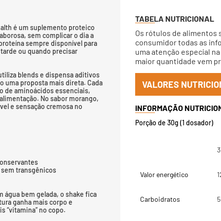
TABELA NUTRICIONAL
lth é um suplemento proteico
Os rótulos de alimentos 
aborosa, sem complicar o dia a
consumidor todas as info
proteína sempre disponível para
 tarde ou quando precisar
uma atenção especial na 
maior quantidade vem pri
utiliza blends e dispensa aditivos
do uma proposta mais direta. Cada
VALORES NUTRICIO
to de aminoácidos essenciais,
 alimentação. No sabor morango,
dável e sensação cremosa no
Porção de 30g (1 dosador)
3
conservantes
e sem transgênicos
Valor energético
1
m água bem gelada, o shake fica
Carboidratos
5
xtura ganha mais corpo e
 “vitamina” no copo.