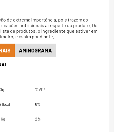
são de extrema importância, pois trazem ao
rmações nutricionais a respeito do produto. De
lista de produtos: o ingrediente que estiver em
meiro, e assim por diante.
NAIS
AMINOGRAMA
0g
%VD*
21kcal
6%
,6g
2%