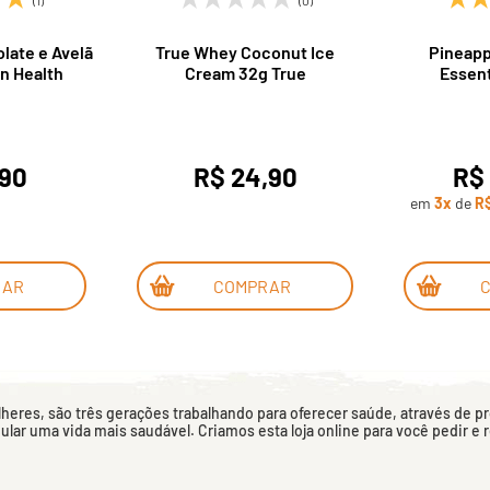
ate e Avelã
True Whey Coconut Ice
Pineapp
n Health
Cream 32g True
Essent
,90
R$ 24,90
R$
em
3x
de
R$
RAR
COMPRAR
eres, são três gerações trabalhando para oferecer saúde, através de p
mular uma vida mais saudável. Criamos esta loja online para você pedir e