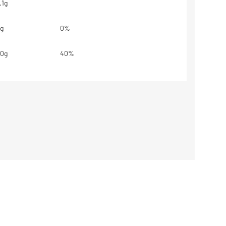
,1g
g
0%
0g
40%
,1g
3%
,3g
7%
14mg
6%
base em uma dieta de 2000kcal ou
dem ser maiores ou menores
essidades energéticas.
estabelecidos.