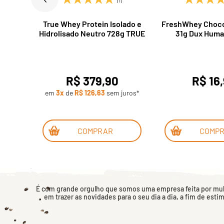
n
True Whey Protein Isolado e
FreshWhey Chocol
te ao
Hidrolisado Neutro 728g TRUE
31g Dux Huma
abs
R$ 379,90
R$ 16
uros*
em
3x
de
R$ 126,63
sem juros*
COMPRAR
COMP
É com grande orgulho que somos uma empresa feita por mulh
em trazer as novidades para o seu dia a dia, a fim de esti