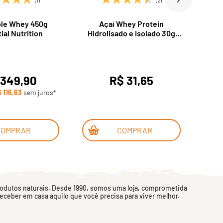
le Whey 450g
Açaí Whey Protein
Whey
ial Nutrition
Hidrolisado e Isolado 30g
Ma
Essential Nutrition
 349,90
R$ 31,65
 116,63
sem juros*
em
3
COMPRAR
COMPRAR
rodutos naturais. Desde 1990, somos uma loja, comprometida
 receber em casa aquilo que você precisa para viver melhor.