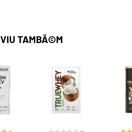
,
VIU TAMBÃ©M
(1)
(0)