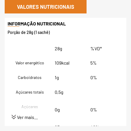
VALORES NUTRICIONAIS
Porção de 28g (1 sachê)
28g
%VD*
109kcal
5%
Valor energético
1g
0%
Carboidratos
0,5g
Açúcares totais
Açúcares
0g
0%
adicionados
Ver mais...
23g
46%
Proteínas