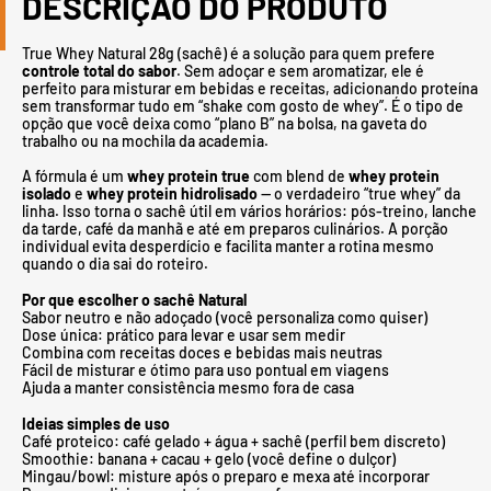
DESCRIÇÃO DO PRODUTO
True Whey Natural 28g (sachê) é a solução para quem prefere
controle total do sabor
. Sem adoçar e sem aromatizar, ele é
perfeito para misturar em bebidas e receitas, adicionando proteína
sem transformar tudo em “shake com gosto de whey”. É o tipo de
opção que você deixa como “plano B” na bolsa, na gaveta do
trabalho ou na mochila da academia.
A fórmula é um
whey protein true
com blend de
whey protein
isolado
e
whey protein hidrolisado
— o verdadeiro “true whey” da
linha. Isso torna o sachê útil em vários horários: pós-treino, lanche
da tarde, café da manhã e até em preparos culinários. A porção
individual evita desperdício e facilita manter a rotina mesmo
quando o dia sai do roteiro.
Por que escolher o sachê Natural
Sabor neutro e não adoçado (você personaliza como quiser)
Dose única: prático para levar e usar sem medir
Combina com receitas doces e bebidas mais neutras
Fácil de misturar e ótimo para uso pontual em viagens
Ajuda a manter consistência mesmo fora de casa
Ideias simples de uso
Café proteico: café gelado + água + sachê (perfil bem discreto)
Smoothie: banana + cacau + gelo (você define o dulçor)
Mingau/bowl: misture após o preparo e mexa até incorporar