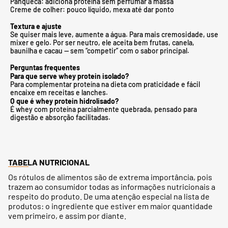
Panqueca: adiciona proteína sem perfumar a massa
Creme de colher: pouco líquido, mexa até dar ponto
Textura e ajuste
Se quiser mais leve, aumente a água. Para mais cremosidade, use
mixer e gelo. Por ser neutro, ele aceita bem frutas, canela,
baunilha e cacau — sem “competir” com o sabor principal.
Perguntas frequentes
Para que serve whey protein isolado?
Para complementar proteína na dieta com praticidade e fácil
encaixe em receitas e lanches.
O que é whey protein hidrolisado?
É whey com proteína parcialmente quebrada, pensado para
digestão e absorção facilitadas.
TABELA NUTRICIONAL
Os rótulos de alimentos são de extrema importância, pois
trazem ao consumidor todas as informações nutricionais a
respeito do produto. De uma atenção especial na lista de
produtos: o ingrediente que estiver em maior quantidade
vem primeiro, e assim por diante.