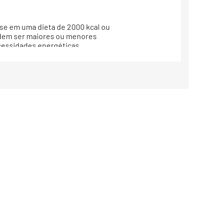
base em uma dieta de 2000 kcal ou
odem ser maiores ou menores
essidades energéticas
estabelecidos.