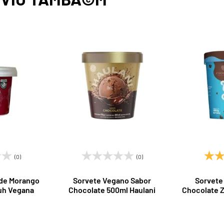
(0)
(0)
de Morango
Sorvete Vegano Sabor
Sorvete
uh Vegana
Chocolate 500ml Haulani
Chocolate 
Y