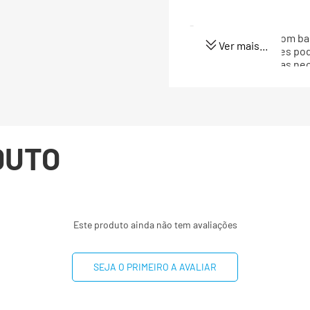
-
(*) Valores diários com 
Ver mais...
8400 kj. Seus valores p
dependendo de suas nec
(**) Valores diários não 
DUTO
Este produto ainda não tem avaliações
SEJA O PRIMEIRO A AVALIAR