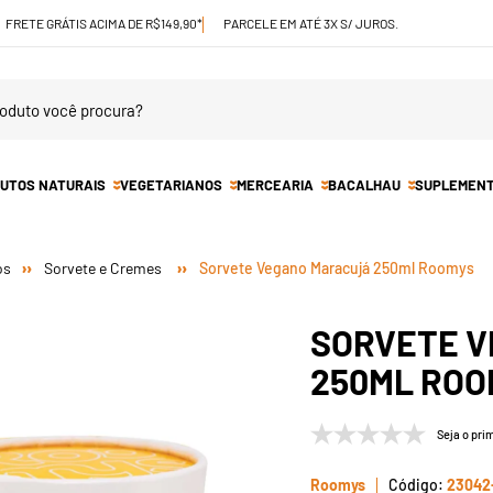
FRETE GRÁTIS ACIMA DE R$149,90*
PARCELE EM ATÉ 3X S/ JUROS.
UTOS NATURAIS
VEGETARIANOS
MERCEARIA
BACALHAU
SUPLEMEN
os
Sorvete e Cremes
Sorvete Vegano Maracujá 250ml Roomys
SORVETE 
250ML ROO
Seja o prim
Roomys
23042