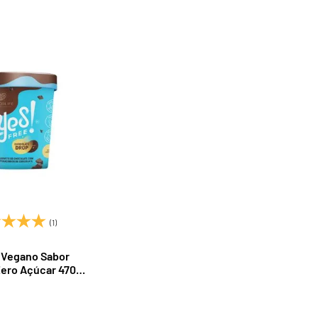
(1)
 Vegano Sabor
Zero Açúcar 470ml
es Free