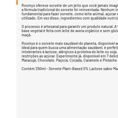
Roomys oferece sorvete de um jeito que você jamais imag
a fórmula tradicional do sorvete foi reinventada. Nenhum 
fundamental para fazer sorvete, como leite animal, açúcar
utilizado. Em vez disso, ingredientes com qualidade nutric
O processo é artesanal para garantir um produto natural. A 
base vegetal é feita com leite de aveia orgânico e sem glút
maçã.
Roomys é o sorvete mais saudável do planeta, disponível a
Ideal para quem busca uma alimentação saudável, é perfei
intolerantes à lactose, alérgicos à proteína do leite ou soj
restrições ao açúcar. Experimente já, disponível em 7 delici
Maracujá, Chocolate, Paçoca, Cocada, Caramelo e Pistache.
Contém 250ml - Sorvete Plant-Based 0% Lactose sabor Ma