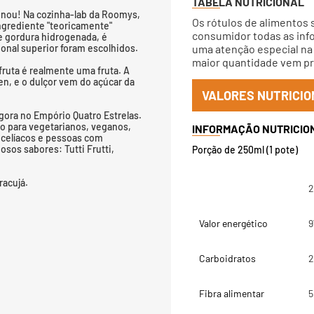
TABELA NUTRICIONAL
inou! Na cozinha-lab da Roomys,
Os rótulos de alimentos 
ingrediente "teoricamente"
consumidor todas as info
 e gordura hidrogenada, é
ional superior foram escolhidos.
uma atenção especial na 
maior quantidade vem pri
fruta é realmente uma fruta. A
en, e o dulçor vem do açúcar da
VALORES NUTRICIO
gora no Empório Quatro Estrelas.
to para vegetarianos, veganos,
a, celíacos e pessoas com
osos sabores: Tutti Frutti,
Porção de 250ml (1 pote)
racujá.
2
Valor energético
9
Carboidratos
2
Fibra alimentar
5