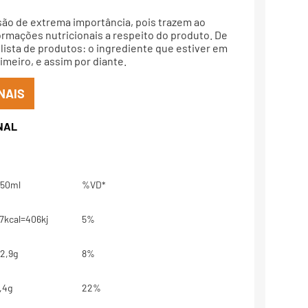
são de extrema importância, pois trazem ao
rmações nutricionais a respeito do produto. De
lista de produtos: o ingrediente que estiver em
meiro, e assim por diante.
NAIS
50ml
%VD*
7kcal=406kj
5%
2,9g
8%
,4g
22%