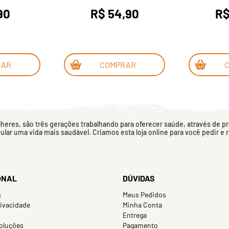
90
R$ 54,90
R$
RAR
COMPRAR
eres, são três gerações trabalhando para oferecer saúde, através de p
mular uma vida mais saudável. Criamos esta loja online para você pedir e
ONAL
DÚVIDAS
s
Meus Pedidos
rivacidade
Minha Conta
Entrega
oluções
Pagamento