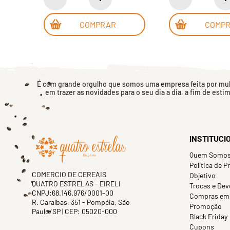
COMPRAR
COMP
É com grande orgulho que somos uma empresa feita por mulh
em trazer as novidades para o seu dia a dia, a fim de esti
INSTITUCI
Quem Somo
Política de P
COMERCIO DE CEREAIS
Objetivo
QUATRO ESTRELAS - EIRELI
Trocas e Dev
CNPJ:68.146.976/0001-00
Compras em
R. Caraíbas, 351 - Pompéia, São
Promoção
Paulo/SP | CEP: 05020-000
Black Friday
Cupons