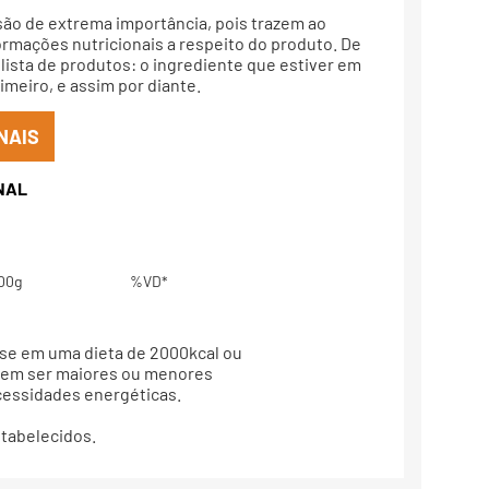
são de extrema importância, pois trazem ao
rmações nutricionais a respeito do produto. De
lista de produtos: o ingrediente que estiver em
meiro, e assim por diante.
NAIS
00g
%VD*
base em uma dieta de 2000kcal ou
dem ser maiores ou menores
essidades energéticas.
estabelecidos.