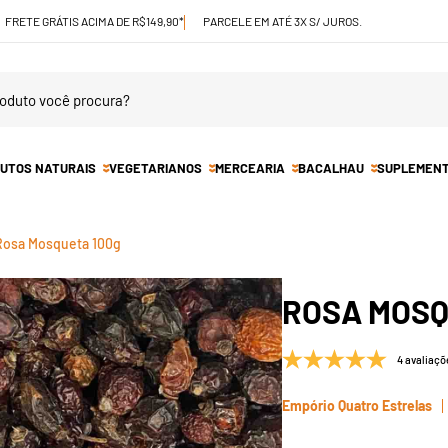
FRETE GRÁTIS ACIMA DE R$149,90*
PARCELE EM ATÉ 3X S/ JUROS.
UTOS NATURAIS
VEGETARIANOS
MERCEARIA
BACALHAU
SUPLEMEN
Rosa Mosqueta 100g
ROSA MOSQ
4 avaliaçõ
Empório Quatro Estrelas