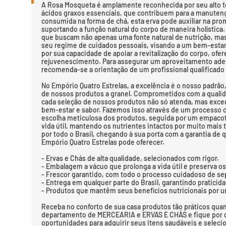
A Rosa Mosqueta é amplamente reconhecida por seu alto te
ácidos graxos essenciais, que contribuem para a manutenç
consumida na forma de chá, esta erva pode auxiliar na pro
suportando a função natural do corpo de maneira holística.
que buscam não apenas uma fonte natural de nutrição, 
seu regime de cuidados pessoais, visando a um bem-estar 
por sua capacidade de apoiar a revitalização do corpo, of
rejuvenescimento. Para assegurar um aproveitamento ade
recomenda-se a orientação de um profissional qualifica
No Empório Quatro Estrelas, a excelência é o nosso padrão
de nossos produtos a granel. Comprometidos com a qualid
cada seleção de nossos produtos não só atenda, mas exced
bem-estar e sabor. Fazemos isso através de um process
escolha meticulosa dos produtos, seguida por um empaco
vida útil, mantendo os nutrientes intactos por muito mais
por todo o Brasil, chegando à sua porta com a garantia de 
Empório Quatro Estrelas pode oferecer.
- Ervas e Chás de alta qualidade, selecionados com rigor.
- Embalagem a vácuo que prolonga a vida útil e preserva os
- Frescor garantido, com todo o processo cuidadoso de s
- Entrega em qualquer parte do Brasil, garantindo praticida
- Produtos que mantêm seus benefícios nutricionais por 
Receba no conforto de sua casa produtos tão práticos quan
departamento de MERCEARIA e ERVAS E CHÁS e fique por 
oportunidades para adquirir seus itens saudáveis e selec