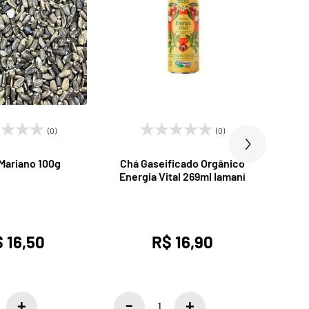
(0)
(0)
Mariano 100g
Chá Gaseificado Orgânico
Chá 
Energia Vital 269ml Iamaní
Elixi
 16,50
R$ 16,90