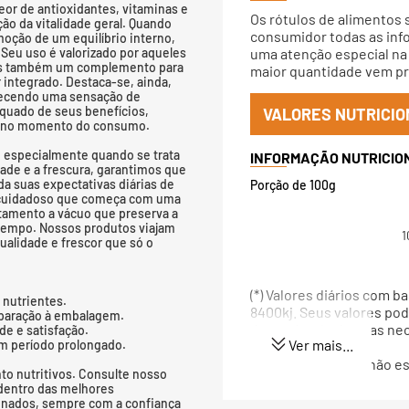
or de antioxidantes, vitaminas e
Os rótulos de alimentos 
ão da vitalidade geral. Quando
consumidor todas as info
moção de um equilíbrio interno,
 Seu uso é valorizado por aqueles
uma atenção especial na 
mas também um complemento para
maior quantidade vem pri
integrado. Destaca-se, ainda,
erecendo uma sensação de
quado de seus benefícios,
VALORES NUTRICIO
do no momento do consumo.
, especialmente quando se trata
ade e a frescura, garantimos que
a suas expectativas diárias de
Porção de 100g
o cuidadoso que começa com uma
tamento a vácuo que preserva a
 tempo. Nossos produtos viajam
1
qualidade e frescor que só o
(*) Valores diários com 
 nutrientes.
8400kj. Seus valores po
eparação à embalagem.
dependendo de suas nec
de e satisfação.
Ver mais...
um período prolongado.
(**) Valores diários não 
to nutritivos. Consulte nosso
dentro das melhores
ionados, sempre com a confiança