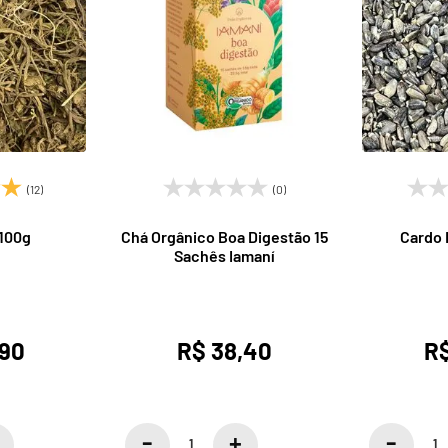
(12)
(0)
 100g
Chá Orgânico Boa Digestão 15
Cardo 
Sachês Iamaní
,90
R$ 38,40
R$