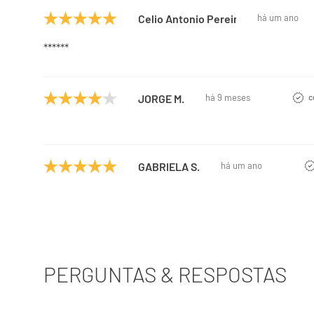
Celio Antonio Pereira Neto
há um ano
******
JORGE M.
há 9 meses
c
GABRIELA S.
há um ano
PERGUNTAS & RESPOSTAS