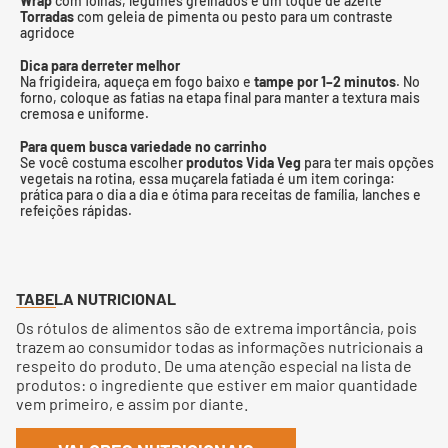
Wrap
com folhas, legumes grelhados e um toque de azeite
Torradas
com geleia de pimenta ou pesto para um contraste
agridoce
Dica para derreter melhor
Na frigideira, aqueça em fogo baixo e
tampe por 1–2 minutos
. No
forno, coloque as fatias na etapa final para manter a textura mais
cremosa e uniforme.
Para quem busca variedade no carrinho
Se você costuma escolher
produtos Vida Veg
para ter mais opções
vegetais na rotina, essa muçarela fatiada é um item coringa:
prática para o dia a dia e ótima para receitas de família, lanches e
refeições rápidas.
TABELA NUTRICIONAL
Os rótulos de alimentos são de extrema importância, pois
trazem ao consumidor todas as informações nutricionais a
respeito do produto. De uma atenção especial na lista de
produtos: o ingrediente que estiver em maior quantidade
vem primeiro, e assim por diante.