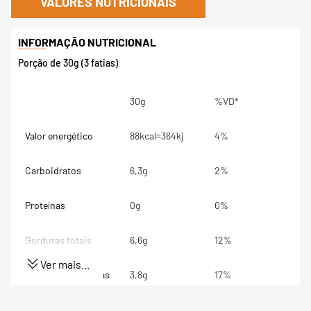
VALORES NUTRICIONAIS
Porção de 30g (3 fatias)
30g
%VD*
Valor energético
88kcal=364kj
4%
Carboidratos
6,3g
2%
Proteínas
0g
0%
Gorduras totais
6,6g
12%
Ver mais...
Gorduras Saturadas
3,8g
17%
Gorduras trans
0g
**