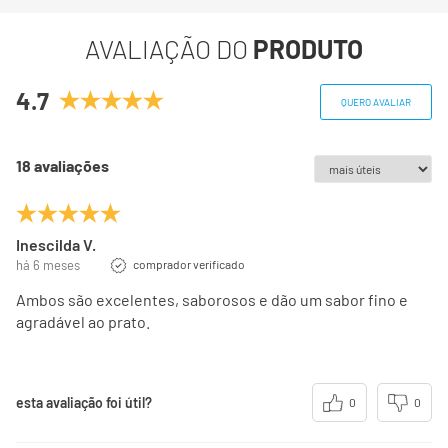
AVALIAÇÃO DO
PRODUTO
Fibra alimentar
0g
0%
4.7
Sódio
96mg
4%
QUERO AVALIAR
Vitamina B6
0,43mg
33%
18 avaliações
Vitamina B12
0,79ug
33%
Inescilda V.
(*) Valores diários com base em uma dieta de 2000 kcal
há 6 meses
comprador verificado
ou 8400 kj. Seus valores podem maiores ou menores
Ambos são excelentes, saborosos e dão um sabor fino e
dependendo de suas necessidades energéticas
agradável ao prato.
(**) valor diário não estabelecido.
esta avaliação foi útil?
0
0