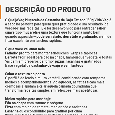
DESCRIÇÃO DO PRODUTO
O
QueijoVeg Muçarela de Castanha de Caju Fatiado 150g Vida Veg
é
a escolha perfeita para quem quer praticidade e um resultado “de
verdade” nas receitas. Ele foi desenvolvido para entregar
sabor
suave tipo muçarela
e uma textura que funciona muito bem
quando aquecida —
pode ser ralado, derretido e gratinado
, além de
ficar excelente em lanches rápidos.
O que você vai amar nele
Fatiado
: pronto para montar sanduíches, wraps e tapiocas
Derrete fácil
: ideal para pão na chapa, hambúrguer vegetal e tostas
Vai bem em preparos de forno:
pizzas, lasanhas e gratinados
Base vegetal de
castanha-de-caju
e
sem lácteos
Sabor e textura no ponto
O perfil é delicado e muito versátil, combinando com temperos,
molhos e acompanhamentos. Ao aquecer, as fatias ficam mais
cremosas e ajudam a criar aquela camada douradinha que
transforma receitas simples em refeições mais apetitosas.
Ideias rápidas para usar hoje
Pão na chapa
com tomate e orégano
Pizza
com molho de tomate, manjericão e azeitonas
Lasanha
ou escondidinho para gratinar por cima