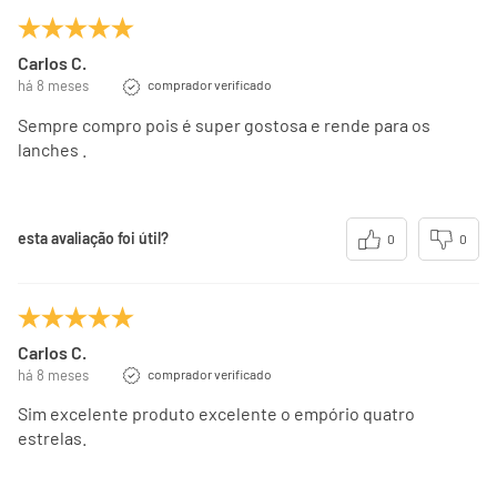
Carlos C.
há 8 meses
comprador verificado
Sempre compro pois é super gostosa e rende para os
lanches .
esta avaliação foi útil?
0
0
Carlos C.
há 8 meses
comprador verificado
Sim excelente produto excelente o empório quatro
estrelas.