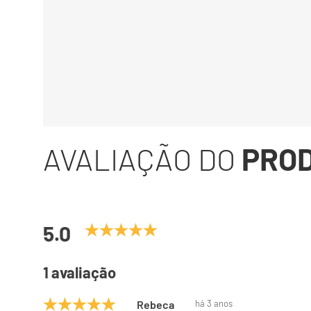
AVALIAÇÃO DO
PRO
5.0
1 avaliação
Rebeca
há 3 anos