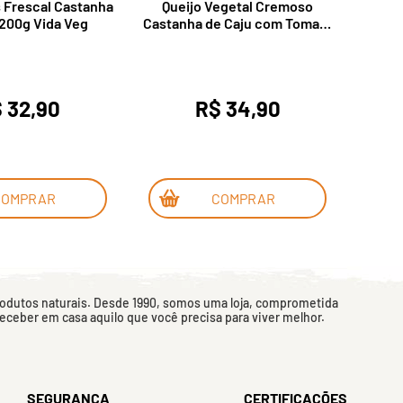
s Frescal Castanha
Queijo Vegetal Cremoso
Queij
 200g Vida Veg
Castanha de Caju com Tomate
Seco e Orégano 180g Queijos
da Terra
 32,90
R$ 34,90
COMPRAR
COMPRAR
rodutos naturais. Desde 1990, somos uma loja, comprometida
 receber em casa aquilo que você precisa para viver melhor.
SEGURANÇA
CERTIFICAÇÕES