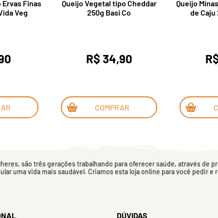
 Ervas Finas
Queijo Vegetal tipo Cheddar
Queijo Mina
Vida Veg
250g Basi Co
de Caju
,90
R$ 34,90
R$
RAR
COMPRAR
eres, são três gerações trabalhando para oferecer saúde, através de p
mular uma vida mais saudável. Criamos esta loja online para você pedir e
ONAL
DÚVIDAS