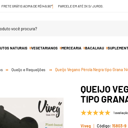
FRETE GRÁTIS ACIMA DE R$149,90*
PARCELE EM ATÉ 3X S/ JUROS.
UTOS NATURAIS
VEGETARIANOS
MERCEARIA
BACALHAU
SUPLEMEN
os
Queijo e Requeijões
Queijo Vegano Pérola Negra tipo Grana 1
QUEIJO VE
TIPO GRANA
1 avaliaçã
Viveg
15803-9