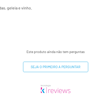
Fósforo
s, geleia e vinho.
Vitamina B1
0
Vitamina B6
0
Manganês
0
Este produto ainda não tem perguntas
-
(*) Valores diários com 
SEJA O PRIMEIRO A PERGUNTAR
8400 kj. Seus valores p
dependendo de suas nec
(**) valor diário não esta