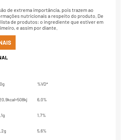
são de extrema importância, pois trazem ao
rmações nutricionais a respeito do produto. De
lista de produtos: o ingrediente que estiver em
meiro, e assim por diante.
NAIS
0g
%VD*
20,9kcal=508kj
6,0%
,1g
1,7%
,2g
5,6%