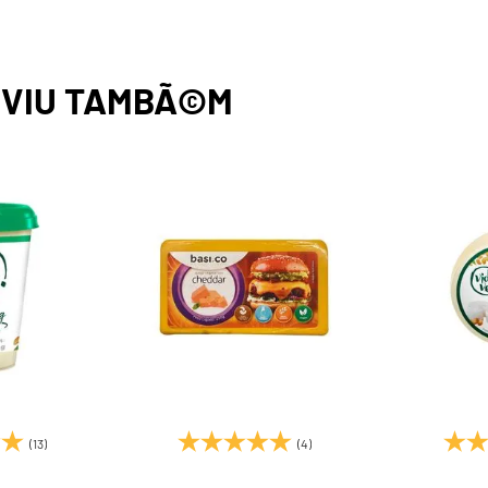
,
VIU TAMBÃ©M
(13)
(4)