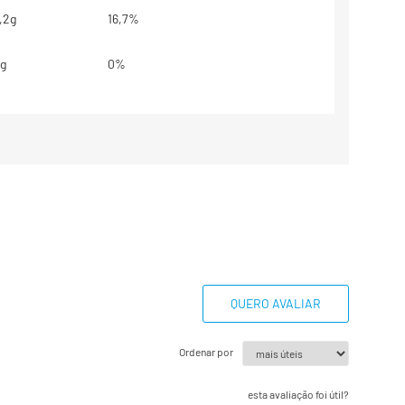
,2g
16,7%
g
0%
g
**
g
0%
62mg
2,6%
9mg
2,4%
,1mg
7,8%
QUERO AVALIAR
46mg
17,7%
Ordenar por
,9mg
12,8%
esta avaliação foi útil?