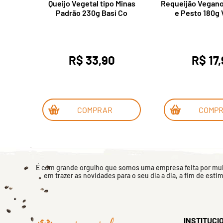
gano
Queijo Vegetal tipo Minas
Requeijão Vegano
Padrão 230g Basi Co
e Pesto 180g 
R$ 33,90
R$ 17
COMPRAR
COMP
É com grande orgulho que somos uma empresa feita por mulh
em trazer as novidades para o seu dia a dia, a fim de esti
INSTITUCI