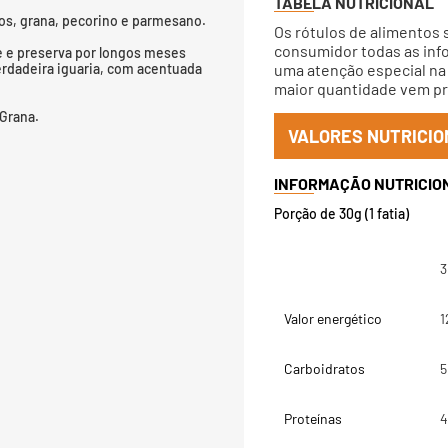
TABELA NUTRICIONAL
nos, grana, pecorino e parmesano.
Os rótulos de alimentos 
consumidor todas as info
e e preserva por longos meses
erdadeira iguaria, com acentuada
uma atenção especial na 
maior quantidade vem pri
 Grana.
VALORES NUTRICIO
Porção de 30g (1 fatia)
3
Valor energético
1
Carboidratos
5
Proteínas
4