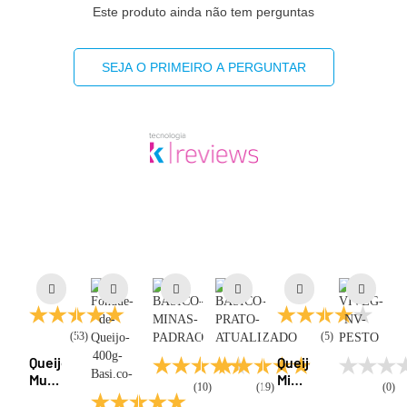
Este produto ainda não tem perguntas
SEJA O PRIMEIRO A PERGUNTAR
(53)
(5)
QueijoVeg
Queijo
Muçarela
Minas
(10)
(19)
(0)
Castanha
Frescal