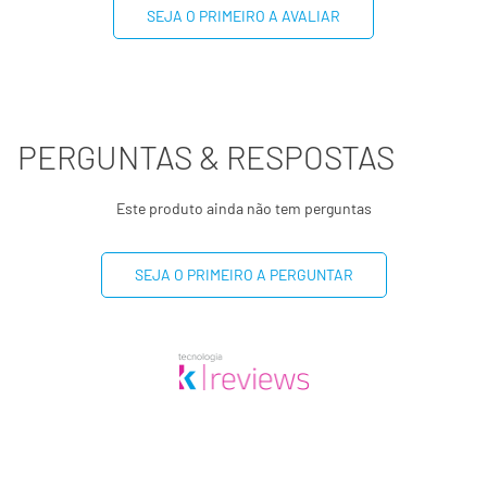
SEJA O PRIMEIRO A AVALIAR
Fibra alimentar
1,7g
7%
Sódio
330mg
17%
PERGUNTAS & RESPOSTAS
(*) Valores diários com base em uma dieta de 2000kcal ou
8400kj. Seus valores podem ser maiores ou menores
dependendo de suas necessidades energéticas.
Este produto ainda não tem perguntas
(**) Valores diários não estabelecidos.
SEJA O PRIMEIRO A PERGUNTAR