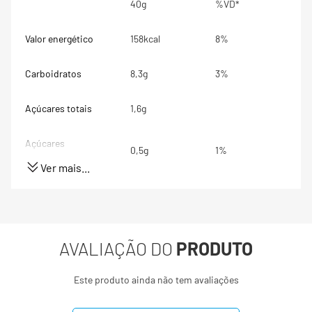
40g
%VD*
Valor energético
158kcal
8%
Carboidratos
8,3g
3%
Açúcares totais
1,6g
Açúcares
0,5g
1%
adicionados
Ver mais...
Proteínas
24g
48%
Gorduras totais
3,2g
5%
AVALIAÇÃO DO
PRODUTO
Gorduras Saturadas
1,1g
6%
Este produto ainda não tem avaliações
Gorduras trans
0g
**