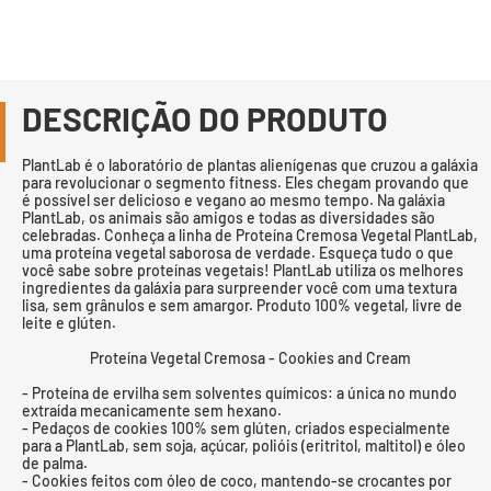
DESCRIÇÃO DO PRODUTO
PlantLab é o laboratório de plantas alienígenas que cruzou a galáxia
para revolucionar o segmento fitness. Eles chegam provando que
é possível ser delicioso e vegano ao mesmo tempo. Na galáxia
PlantLab, os animais são amigos e todas as diversidades são
celebradas. Conheça a linha de Proteína Cremosa Vegetal PlantLab,
uma proteína vegetal saborosa de verdade. Esqueça tudo o que
você sabe sobre proteínas vegetais! PlantLab utiliza os melhores
ingredientes da galáxia para surpreender você com uma textura
lisa, sem grânulos e sem amargor. Produto 100% vegetal, livre de
leite e glúten.
Proteína Vegetal Cremosa - Cookies and Cream
- Proteína de ervilha sem solventes químicos: a única no mundo
extraída mecanicamente sem hexano.
- Pedaços de cookies 100% sem glúten, criados especialmente
para a PlantLab, sem soja, açúcar, polióis (eritritol, maltitol) e óleo
de palma.
- Cookies feitos com óleo de coco, mantendo-se crocantes por