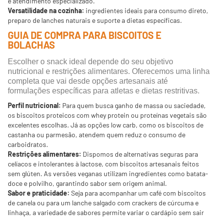
e atendimento especializado.
Versatilidade na cozinha:
ingredientes ideais para consumo direto,
preparo de lanches naturais e suporte a dietas específicas.
GUIA DE COMPRA PARA BISCOITOS E
BOLACHAS
Escolher o snack ideal depende do seu objetivo
nutricional e restrições alimentares. Oferecemos uma linha
completa que vai desde opções artesanais até
formulações específicas para atletas e dietas restritivas.
Perfil nutricional:
Para quem busca ganho de massa ou saciedade,
os biscoitos proteicos com whey protein ou proteínas vegetais são
excelentes escolhas. Já as opções low carb, como os biscoitos de
castanha ou parmesão, atendem quem reduz o consumo de
carboidratos.
Restrições alimentares:
Dispomos de alternativas seguras para
celíacos e intolerantes à lactose, com biscoitos artesanais feitos
sem glúten. As versões veganas utilizam ingredientes como batata-
doce e polvilho, garantindo sabor sem origem animal.
Sabor e praticidade:
Seja para acompanhar um café com biscoitos
de canela ou para um lanche salgado com crackers de cúrcuma e
linhaça, a variedade de sabores permite variar o cardápio sem sair