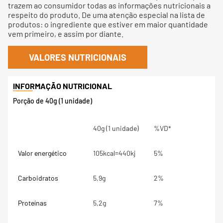
trazem ao consumidor todas as informações nutricionais a
respeito do produto. De uma atenção especial na lista de
produtos: o ingrediente que estiver em maior quantidade
vem primeiro, e assim por diante.
VALORES NUTRICIONAIS
Porção de 40g (1 unidade)
40g (1 unidade)
%VD*
Valor energético
105kcal=440kj
5%
Carboidratos
5,9g
2%
Proteínas
5,2g
7%