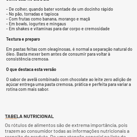
- De colher, quando bater vontade de um docinho rápido
- No pão, torradas e tapioca
- Com frutas como banana, morango e maçã
- Em bowls, iogurtes e mingaus
- Em shakes e vitaminas para dar corpo e cremosidade
Textura e preparo
Em pastas feitas com oleaginosas, é normal a separação natural do
óleo. Basta mexer bem antes de consumir para voltar à
consistência cremosa.
O que destaca esta versão
O sabor de avelã combinado com chocolate ao leite zero adição de
açúcar entrega uma pasta cremosa, prática e perfeita para variar a
rotina com mais sabor.
TABELA NUTRICIONAL
Os rótulos de alimentos são de extrema importância, pois
trazem ao consumidor todas as informações nutricionais a
respeito do produto. De uma atenção especial na lista de