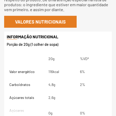
produtos: o ingrediente que estiver em maior quantidade
vem primeiro, e assim por diante.
VALORES NUTRICIONAIS
Porção de 20g (1 colher de sopa)
20g
%VD*
Valor energético
116kcal
6%
Carboidratos
4,8g
2%
Açúcares totais
2,6g
Açúcares
0g
0%
adicionados