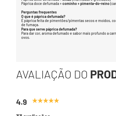
Páprica doce defumada +
cominho + pimenta-do-reino
(car
Perguntas frequentes
O que é páprica defumada?
É páprica feita de pimentões/pimentas secos e moídos, 
de fumaça.
Para que serve páprica defumada?
Para dar cor, aroma defumado e sabor mais profundo a car
ovos.
AVALIAÇÃO DO
PRO
4.9