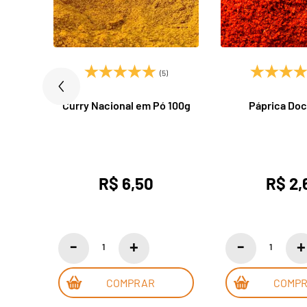
)
(5)
00g
Curry Nacional em Pó 100g
Páprica Doc
R$ 6,50
R$ 2,
COMPRAR
COMP