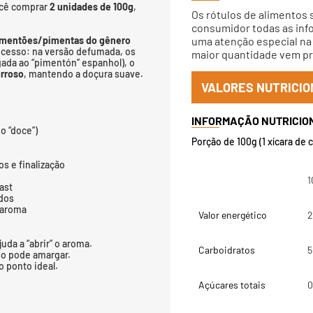
ocê comprar
2 unidades de 100g
,
Os rótulos de alimentos 
consumidor todas as info
imentões/pimentas do gênero
uma atenção especial na 
rocesso: na versão defumada, os
maior quantidade vem pri
ada ao “pimentón” espanhol), o
erroso
, mantendo a doçura suave.
VALORES NUTRICIO
o “doce”)
Porção de 100g (1 xícara de 
s e finalização
1
ast
ados
r aroma
Valor energético
2
uda a “abrir” o aroma.
Carboidratos
5
sso pode amargar.
 ponto ideal.
Açúcares totais
0