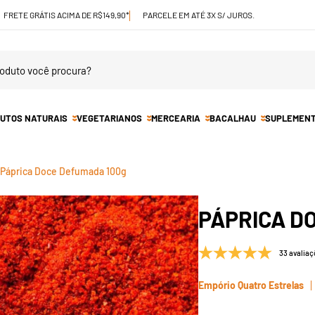
FRETE GRÁTIS ACIMA DE R$149,90*
PARCELE EM ATÉ 3X S/ JUROS.
UTOS NATURAIS
VEGETARIANOS
MERCEARIA
BACALHAU
SUPLEMEN
Páprica Doce Defumada 100g
PÁPRICA D
33 avaliaç
Empório Quatro Estrelas