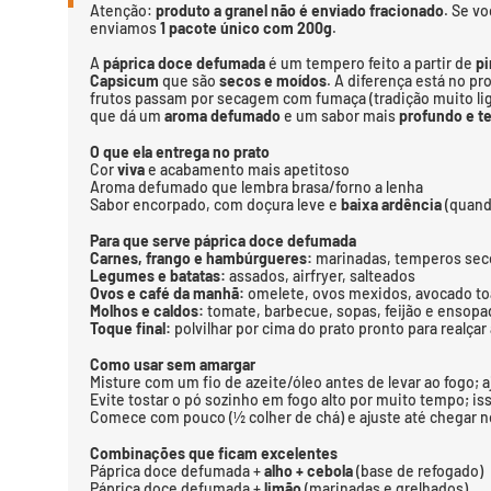
Atenção:
produto a granel não é enviado fracionado
. Se v
enviamos
1 pacote único com 200g
.
A
páprica doce defumada
é um tempero feito a partir de
p
Capsicum
que são
secos e moídos
. A diferença está no p
frutos passam por secagem com fumaça (tradição muito lig
que dá um
aroma defumado
e um sabor mais
profundo e t
O que ela entrega no prato
Cor
viva
e acabamento mais apetitoso
Aroma defumado que lembra brasa/forno a lenha
Sabor encorpado, com doçura leve e
baixa ardência
(quand
Para que serve páprica doce defumada
Carnes, frango e hambúrgueres:
marinadas, temperos seco
Legumes e batatas:
assados, airfryer, salteados
Ovos e café da manhã:
omelete, ovos mexidos, avocado to
Molhos e caldos:
tomate, barbecue, sopas, feijão e ensop
Toque final:
polvilhar por cima do prato pronto para realça
Como usar sem amargar
Misture com um fio de azeite/óleo antes de levar ao fogo; aj
Evite tostar o pó sozinho em fogo alto por muito tempo; i
Comece com pouco (½ colher de chá) e ajuste até chegar no
Combinações que ficam excelentes
Páprica doce defumada +
alho + cebola
(base de refogado)
Páprica doce defumada +
limão
(marinadas e grelhados)