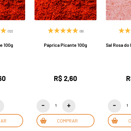
(12)
(9)
e 100g
Páprica Picante 100g
Sal Rosa do 
60
R$ 2,60
R
RAR
COMPRAR