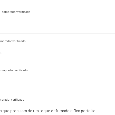
comprador verificado
mprador verificado
.
comprador verificado
prador verificado
s que precisam de um toque defumado e fica perfeito.