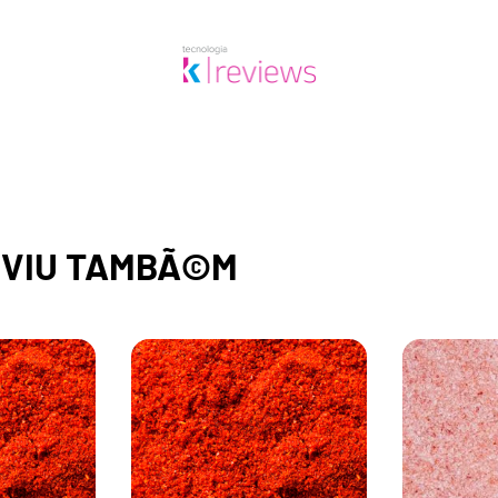
,
VIU TAMBÃ©M