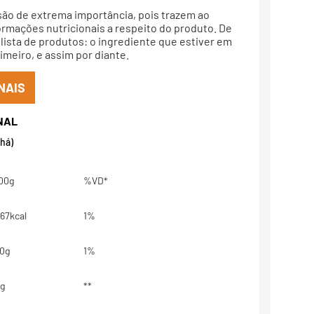
são de extrema importância, pois trazem ao
rmações nutricionais a respeito do produto. De
lista de produtos: o ingrediente que estiver em
meiro, e assim por diante.
NAIS
chá)
00g
%VD*
67kcal
1%
0g
1%
g
**