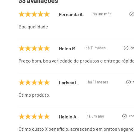
33 avaliações
Fernanda A.
há um mês
Boa qualidade
Helen M.
há 11 meses
co
Preço bom, boa variedade de produtos e entrega rápida
Larissa L.
há 11 meses
Ótimo produto!
Helcio A.
há um ano
com
Ótimo custo X benefício, acrescendo em pratos vegano