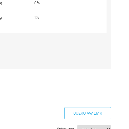
g
0%
g
1%
,2g
0%
,1g
1%
g
1%
665mg
12%
base em uma dieta de 2000kcal ou
dem ser maiores ou menores
essidades energéticas.
QUERO AVALIAR
estabelecidos.
Ordenar por