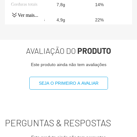
Gorduras totais
7,8g
14%
Ver mais...
Gorduras Saturadas
4,9g
22%
Sódio
333mg
14%
AVALIAÇÃO DO
PRODUTO
-
(*) Valores diários com base em uma dieta de 2000 kcal
Este produto ainda não tem avaliações
ou 8400 kj. Seus valores podem maiores ou menores
dependendo de suas necessidades energéticas
SEJA O PRIMEIRO A AVALIAR
(**) valor diário não estabelecido.
PERGUNTAS & RESPOSTAS