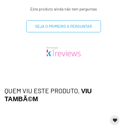
Este produto ainda não tem perguntas
(*) Valores diários com base em uma dieta de 2000 kcal
ou 8400 kj. Seus valores podem maiores ou menores
dependendo de suas necessidades energéticas
SEJA O PRIMEIRO A PERGUNTAR
(**) valor diário não estabelecido
QUEM VIU ESTE PRODUTO,
VIU
TAMBÃ©M