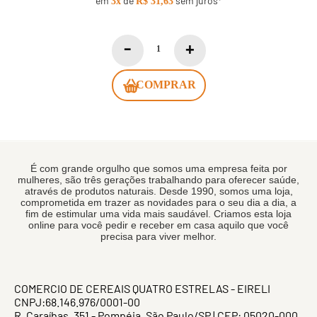
em
de
sem juros*
3x
R$ 31,63
COMPRAR
É com grande orgulho que somos uma empresa feita por
mulheres, são três gerações trabalhando para oferecer saúde,
através de produtos naturais. Desde 1990, somos uma loja,
comprometida em trazer as novidades para o seu dia a dia, a
fim de estimular uma vida mais saudável. Criamos esta loja
online para você pedir e receber em casa aquilo que você
precisa para viver melhor.
COMERCIO DE CEREAIS QUATRO ESTRELAS - EIRELI
CNPJ:68.146.976/0001-00
R. Caraíbas, 351 - Pompéia, São Paulo/SP | CEP: 05020-000