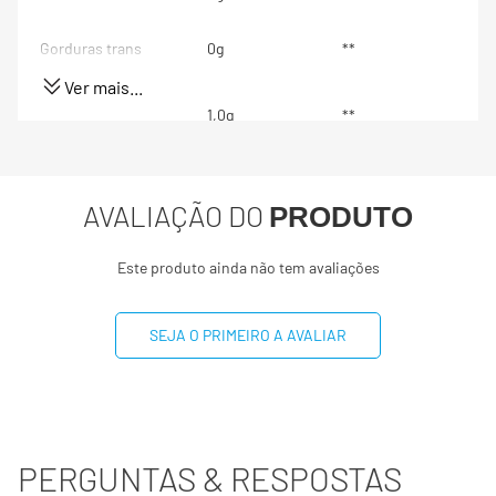
Gorduras trans
0g
**
Ver mais...
Gorduras Poli-
1,0g
**
insaturadas
Gordura Mono-
0g
**
insaturadas
AVALIAÇÃO DO
PRODUTO
Vitamina A
360mcg
60%
Este produto ainda não tem avaliações
Vitamina C
100mcg
222%
SEJA O PRIMEIRO A AVALIAR
Vitamina E
50mg
500%
Cobre
450mcg
50%
PERGUNTAS & RESPOSTAS
Colesterol
0mg
**