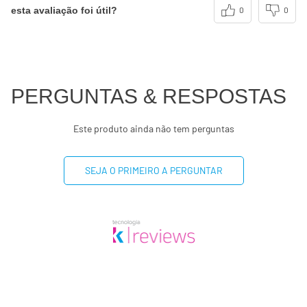
ou 8400 kj. Seus valores podem maiores ou menores
esta avaliação foi útil?
0
0
dependendo de suas necessidades energéticas
(**) valor diário não estabelecido.
PERGUNTAS & RESPOSTAS
Este produto ainda não tem perguntas
SEJA O PRIMEIRO A PERGUNTAR