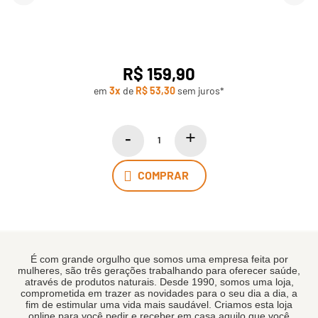
R$ 159,90
em
3x
de
R$ 53,30
sem juros*
COMPRAR
É com grande orgulho que somos uma empresa feita por
mulheres, são três gerações trabalhando para oferecer saúde,
através de produtos naturais. Desde 1990, somos uma loja,
comprometida em trazer as novidades para o seu dia a dia, a
fim de estimular uma vida mais saudável. Criamos esta loja
online para você pedir e receber em casa aquilo que você