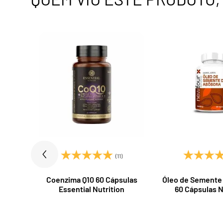
)
(11)
is
Coenzima Q10 60 Cápsulas
Óleo de Semente
3g
Essential Nutrition
60 Cápsulas 