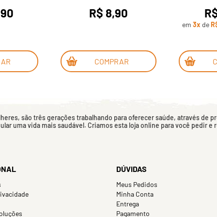
,90
R$ 8,90
R$
em
3x
de
R
RAR
COMPRAR
eres, são três gerações trabalhando para oferecer saúde, através de p
mular uma vida mais saudável. Criamos esta loja online para você pedir e
ONAL
DÚVIDAS
s
Meus Pedidos
rivacidade
Minha Conta
Entrega
oluções
Pagamento