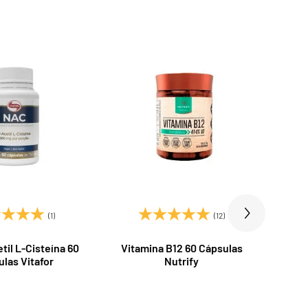
(1)
(12)
il L-Cisteína 60
Vitamina B12 60 Cápsulas
Ôme
las Vitafor
Nutrify
Ult