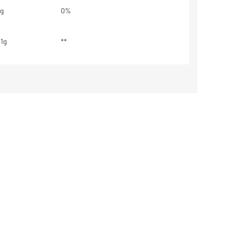
g
0%
,1g
**
,3g
**
200mg
**
440mg
**
gnificativa de carboidratos,
r e sódio.
base em uma dieta de 2000 kcal ou
odem maiores ou menores
essidades energéticas