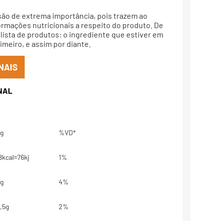
são de extrema importância, pois trazem ao
rmações nutricionais a respeito do produto. De
lista de produtos: o ingrediente que estiver em
meiro, e assim por diante.
NAIS
g
%VD*
8kcal=76kj
1%
g
4%
,5g
2%