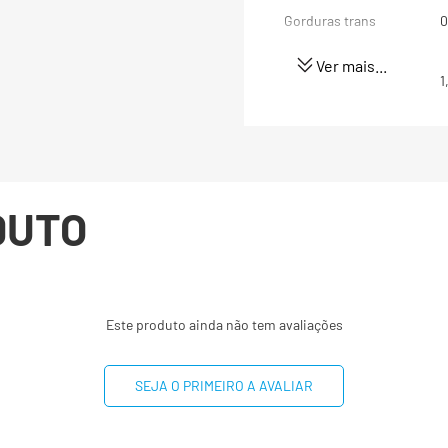
Gorduras trans
0
Ver mais...
Gorduras Poli-
1
insaturadas
Gordura Mono-
0
insaturadas
DUTO
EPA
DHA
Este produto ainda não tem avaliações
Não contém quantidade si
proteínas, fibra alimenta
(*) Valores diários com 
SEJA O PRIMEIRO A AVALIAR
8400 kj. Seus valores p
dependendo de suas nec