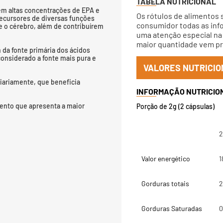
TABELA NUTRICIONAL
ém altas concentrações de EPA e
Os rótulos de alimentos 
ecursores de diversas funções
consumidor todas as info
e o cérebro, além de contribuírem
uma atenção especial na 
maior quantidade vem pri
 da fonte primária dos ácidos
considerado a fonte mais pura e
VALORES NUTRICIO
diariamente, que beneficia
ento que apresenta a maior
Porção de 2g (2 cápsulas)
2
Valor energético
1
Gorduras totais
2
Gorduras Saturadas
0