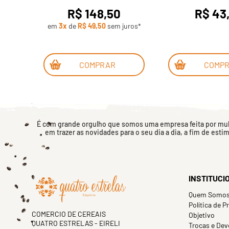
R$ 148,50
R$ 43
uros*
em
3x
de
R$ 49,50
sem juros*
COMPRAR
COMP
É com grande orgulho que somos uma empresa feita por mulh
em trazer as novidades para o seu dia a dia, a fim de esti
INSTITUCI
Quem Somo
Política de P
COMERCIO DE CEREAIS
Objetivo
QUATRO ESTRELAS - EIRELI
Trocas e Dev