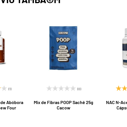
(1)
(0)
 de Abóbora
Mix de Fibras POOP Sachê 25g
NAC N-Acet
New Four
Cacow
Cápsu