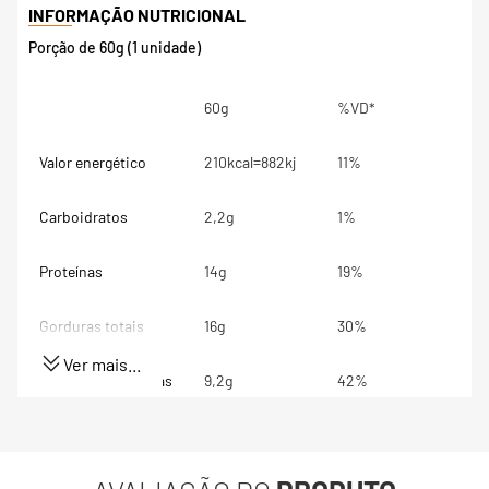
Porção de 60g (1 unidade)
60g
%VD*
Valor energético
210kcal=882kj
11%
Carboidratos
2,2g
1%
Proteínas
14g
19%
Gorduras totais
16g
30%
Ver mais...
Gorduras Saturadas
9,2g
42%
Gorduras trans
0g
**