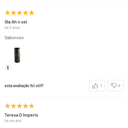
Sla Ah n sei
há 2 anos
Saboroso
esta avaliação foi útil?
1
0
Teresa D Imperio
há um ano