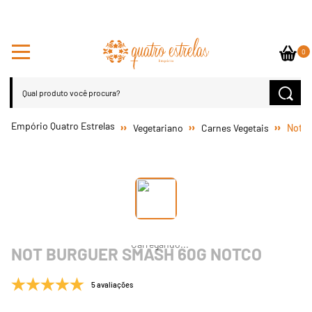
0
Vegetariano
Carnes Vegetais
Not B
NOT BURGUER SMASH 60G NOTCO
5 avaliações