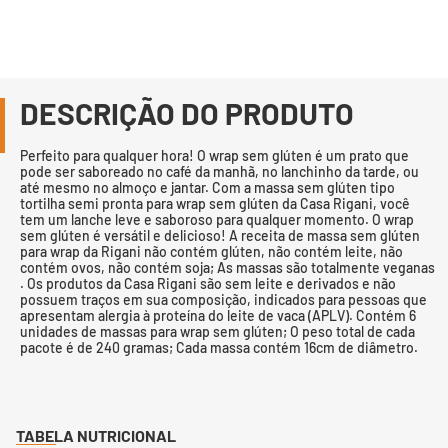
DESCRIÇÃO DO PRODUTO
Perfeito para qualquer hora! O wrap sem glúten é um prato que
pode ser saboreado no café da manhã, no lanchinho da tarde, ou
até mesmo no almoço e jantar. Com a massa sem glúten tipo
tortilha semi pronta para wrap sem glúten da Casa Rigani, você
tem um lanche leve e saboroso para qualquer momento. O wrap
sem glúten é versátil e delicioso! A receita de massa sem glúten
para wrap da Rigani não contém glúten, não contém leite, não
contém ovos, não contém soja; As massas são totalmente veganas
. Os produtos da Casa Rigani são sem leite e derivados e não
possuem traços em sua composição, indicados para pessoas que
apresentam alergia à proteína do leite de vaca (APLV). Contém 6
unidades de massas para wrap sem glúten; O peso total de cada
pacote é de 240 gramas; Cada massa contém 16cm de diâmetro.
TABELA NUTRICIONAL