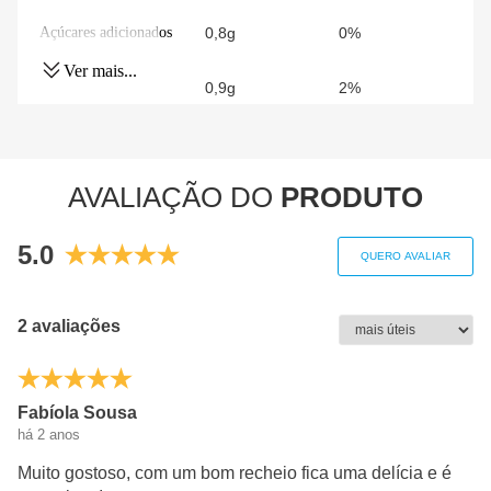
Açúcares adicionados
0,8g
0%
Ver mais...
Proteínas
0,9g
2%
Gorduras totais
1,9g
3%
AVALIAÇÃO DO
PRODUTO
Gorduras Saturadas
0,6g
3%
5.0
Gorduras trans
0g
**
QUERO AVALIAR
Fibra alimentar
1,0g
4%
2 avaliações
Sódio
127mg
6%
Fabíola Sousa
-
há 2 anos
(*) Valores diários com base em uma dieta de 2000 kcal
Muito gostoso, com um bom recheio fica uma delícia e é
ou 8400 kj. Seus valores podem ser maiores ou