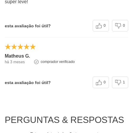
menores dependendo de suas necessidades
super leve!
energéticas
(**) Valores diários não estabelecidos.
esta avaliação foi útil?
0
0
Matheus G.
há 3 meses
comprador verificado
esta avaliação foi útil?
0
1
PERGUNTAS & RESPOSTAS