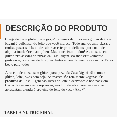
DESCRIÇÃO DO PRODUTO
Chega de "sem glúten, sem graça": a massa de pizza sem glúten da Casa
Rigani é deliciosa, do jeito que você merece. Todo mundo ama pizza, e
muitas pessoas deixam de saborear este prato delicioso por conta de
alguma intolerância ao glúten. Mas agora isso mudou! As massas sem
glúten pré-assadas de pizzas da Casa Rigani são indescritivelmente
gostosas e, o melhor de tudo, são feitas à base de mandioca cozida. Pizza
boa é para todos!
A receita de massa sem glúten para pizza da Casa Rigani não contém
glúten, leite, ovos nem soja. As massas são totalmente veganas. Os
produtos da Casa Rigani são livres de leite e derivados e não possuem
traços destes em sua composição, sendo indicados para pessoas que
apresentam alergia à proteína do leite de vaca (APLV).
TABELA NUTRICIONAL