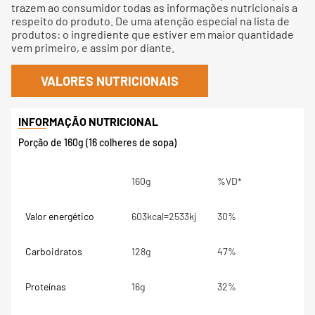
trazem ao consumidor todas as informações nutricionais a
respeito do produto. De uma atenção especial na lista de
produtos: o ingrediente que estiver em maior quantidade
vem primeiro, e assim por diante.
VALORES NUTRICIONAIS
Porção de 160g (16 colheres de sopa)
160g
%VD*
Valor energético
603kcal=2533kj
30%
Carboidratos
128g
47%
Proteínas
16g
32%