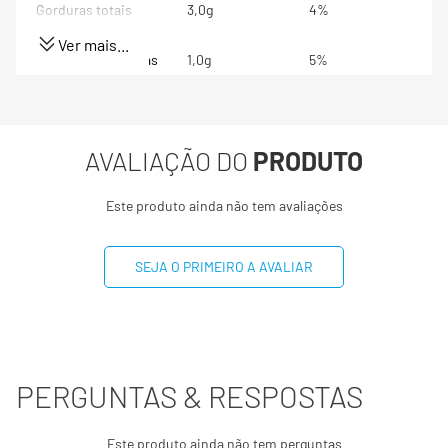
Gorduras totais
3,0g
4%
Ver mais...
Gorduras Saturadas
1,0g
5%
Sódio
244mg
11%
AVALIAÇÃO DO
PRODUTO
Cálcio
262mg
20%
Este produto ainda não tem avaliações
(*) Valores diários com base em uma dieta de 2000 kcal
ou 8400 kj. Seus valores podem maiores ou menores
dependendo de suas necessidades energéticas
SEJA O PRIMEIRO A AVALIAR
(**) valor diário não estabelecido.
PERGUNTAS & RESPOSTAS
Este produto ainda não tem perguntas