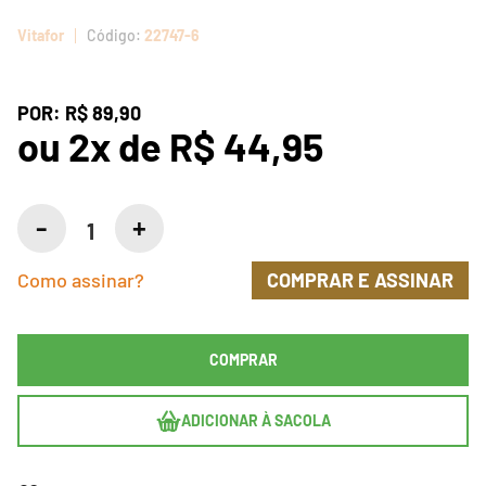
Vitafor
22747-6
POR:
R$ 89,90
ou
2
x
de
R$ 44,95
Como assinar?
COMPRAR E ASSINAR
COMPRAR
ADICIONAR À SACOLA