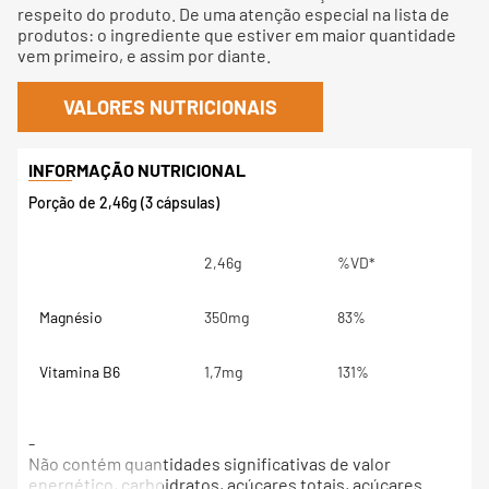
respeito do produto. De uma atenção especial na lista de
produtos: o ingrediente que estiver em maior quantidade
vem primeiro, e assim por diante.
VALORES NUTRICIONAIS
Porção de 2,46g (3 cápsulas)
2,46g
%VD*
Magnésio
350mg
83%
Vitamina B6
1,7mg
131%
-
Não contém quantidades significativas de valor
energético, carboidratos, açúcares totais, açúcares