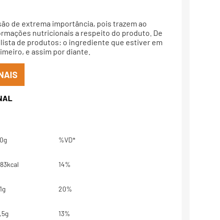
são de extrema importância, pois trazem ao
rmações nutricionais a respeito do produto. De
lista de produtos: o ingrediente que estiver em
meiro, e assim por diante.
NAIS
0g
%VD*
83kcal
14%
1g
20%
,5g
13%