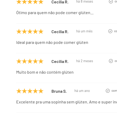
Cecilia R.
há 8 meses
c
Ótimo para quem não pode comer glúten...
Cecilia R.
há um mês
c
Ideal para quem não pode comer glúten
Cecilia R.
há 2 meses
c
Muito bom e não contém glúten
Bruna S.
há um ano
com
Excelente pra uma sopinha sem glúten. Amo e super ind