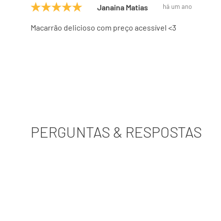
Janaina Matias
há um ano
Macarrão delicioso com preço acessível <3
PERGUNTAS & RESPOSTAS