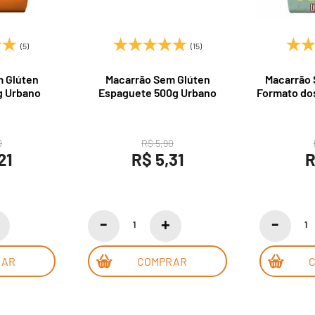
(5)
(15)
 Glúten
Macarrão Sem Glúten
Macarrão 
g Urbano
Espaguete 500g Urbano
Formato do
Mickey
0
R$ 5,90
21
R$ 5,31
R
RAR
COMPRAR