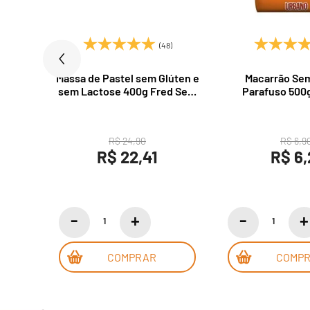
)
(48)
lo de
Massa de Pastel sem Glúten e
Macarrão Sem
sem Lactose 400g Fred Sem
Parafuso 500
Glúten
R$ 24,90
R$ 6,9
R$ 22,41
R$ 6,
COMPRAR
COMP