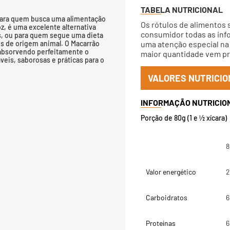
TABELA NUTRICIONAL
para quem busca uma alimentação
Os rótulos de alimentos 
z, é uma excelente alternativa
consumidor todas as info
s, ou para quem segue uma dieta
es de origem animal. O Macarrão
uma atenção especial na 
absorvendo perfeitamente o
maior quantidade vem pri
eis, saborosas e práticas para o
VALORES NUTRICIO
Porção de 80g (1 e ½ xícara)
8
Valor energético
2
Carboidratos
6
Proteínas
6