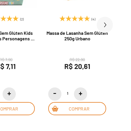
(2)
(4)
Sem Glúten Kids
Massa de Lasanha Sem Glúten
Massa
s Personagens do
250g Urbano
La
 500g Urbano
R$ 7,90
R$ 22,90
$ 7,11
R$ 20,61
COMPRAR
COMPRAR