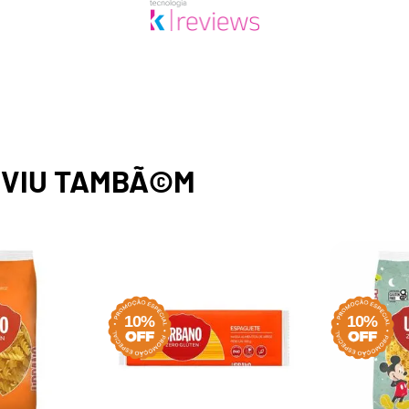
,
VIU TAMBÃ©M
10%
10%