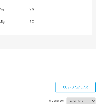
,5g
2%
,5g
2%
g
**
,8g
7%
base em uma dieta de 2000kcal ou
dem ser maiores ou menores
essidades energéticas.
estabelecidos.
QUERO AVALIAR
Ordenar por