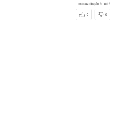
esta avaliação foi útil?
0
0