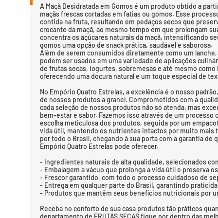
A Maçã Desidratada em Gomos é um produto obtido a parti
maçãs frescas cortadas em fatias ou gomos. Esse process
contida na fruta, resultando em pedaços secos que preser
crocante da maçã, ao mesmo tempo em que prolongam sua v
concentra os açúcares naturais da maçã, intensificando s
gomos uma opção de snack prática, saudável e saborosa.
Além de serem consumidos diretamente como um lanche,
podem ser usados em uma variedade de aplicações culinári
de frutas secas, iogurtes, sobremesas e até mesmo como 
oferecendo uma doçura natural e um toque especial de tex
No Empório Quatro Estrelas, a excelência é o nosso padrão
de nossos produtos a granel. Comprometidos com a qualid
cada seleção de nossos produtos não só atenda, mas exced
bem-estar e sabor. Fazemos isso através de um process
escolha meticulosa dos produtos, seguida por um empaco
vida útil, mantendo os nutrientes intactos por muito mais
por todo o Brasil, chegando à sua porta com a garantia de 
Empório Quatro Estrelas pode oferecer.
- Ingredientes naturais de alta qualidade, selecionados com
- Embalagem a vácuo que prolonga a vida útil e preserva os
- Frescor garantido, com todo o processo cuidadoso de s
- Entrega em qualquer parte do Brasil, garantindo praticida
- Produtos que mantêm seus benefícios nutricionais por 
Receba no conforto de sua casa produtos tão práticos quan
departamento de FRUTAS SECAS fique por dentro das melh