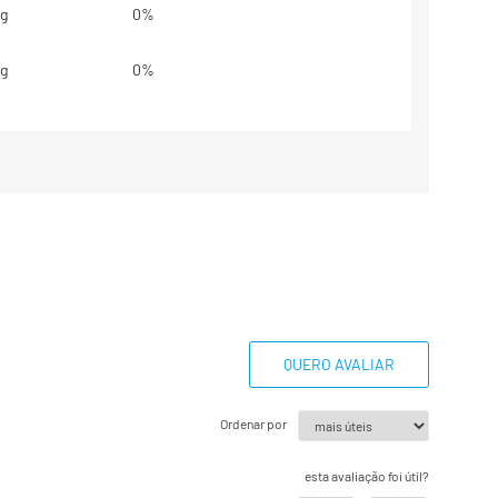
g
0%
g
0%
g
0%
,6g
17%
g
0%
base em uma dieta de 2000kcal ou
dem ser maiores ou menores
essidades energéticas.
QUERO AVALIAR
estabelecidos.
Ordenar por
esta avaliação foi útil?