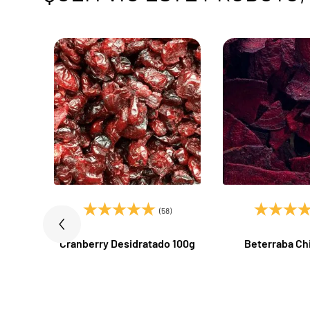
)
(58)
 Tozzi
Cranberry Desidratado 100g
Beterraba Ch