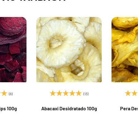
(6)
(13)
ips 100g
Abacaxi Desidratado 100g
Pera De