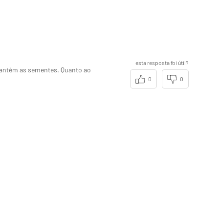
esta resposta foi útil?
mantém as sementes. Quanto ao
0
0