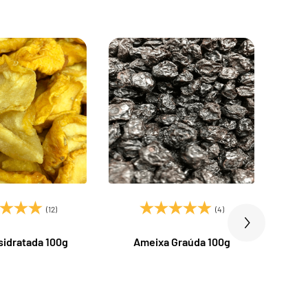
(12)
(4)
sidratada 100g
Ameixa Graúda 100g
Ca