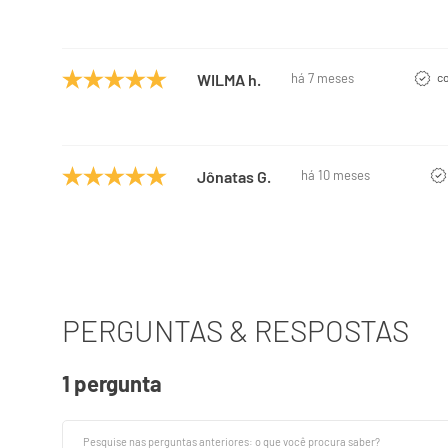
WILMA h.
há 7 meses
c
Jônatas G.
há 10 meses
PERGUNTAS & RESPOSTAS
1 pergunta