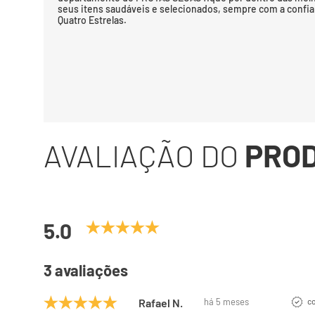
seus itens saudáveis e selecionados, sempre com a confi
Quatro Estrelas.
AVALIAÇÃO DO
PRO
5.0
3 avaliações
Rafael N.
há 5 meses
c