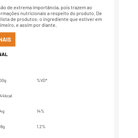
são de extrema importância, pois trazem ao
rmações nutricionais a respeito do produto. De
lista de produtos: o ingrediente que estiver em
meiro, e assim por diante.
NAIS
00g
%VD*
44kcal
4g
14%
,8g
1,2%