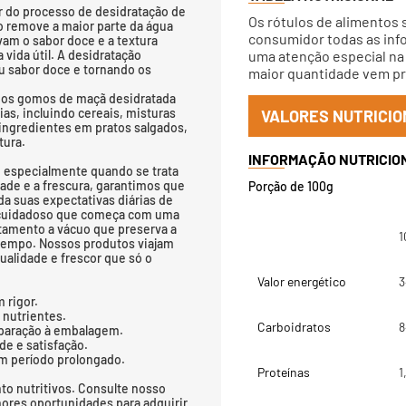
r do processo de desidratação de
Os rótulos de alimentos 
o remove a maior parte da água
consumidor todas as info
vam o sabor doce e a textura
ida útil. A desidratação
uma atenção especial na 
eu sabor doce e tornando os
maior quantidade vem pri
 os gomos de maçã desidratada
as, incluindo cereais, misturas
VALORES NUTRICIO
ingredientes em pratos salgados,
tura.
, especialmente quando se trata
ade e a frescura, garantimos que
Porção de 100g
a suas expectativas diárias de
o cuidadoso que começa com uma
tamento a vácuo que preserva a
1
 tempo. Nossos produtos viajam
qualidade e frescor que só o
Valor energético
3
 rigor.
 nutrientes.
Carboidratos
8
eparação à embalagem.
de e satisfação.
um período prolongado.
Proteínas
1
to nutritivos. Consulte nosso
ores oportunidades para adquirir