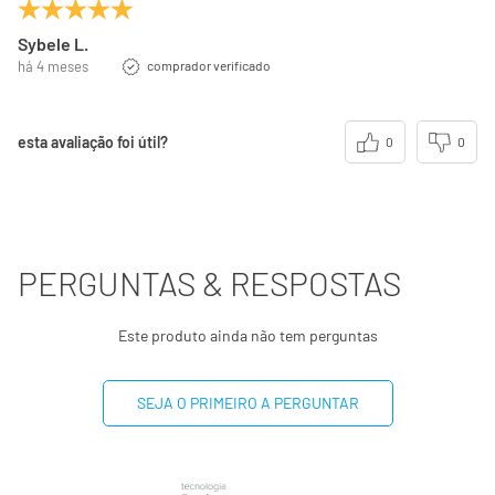
dependendo de suas necessidades energéticas
Sybele L.
(**) valor diário não estabelecido
há 4 meses
comprador verificado
esta avaliação foi útil?
0
0
PERGUNTAS & RESPOSTAS
Este produto ainda não tem perguntas
SEJA O PRIMEIRO A PERGUNTAR