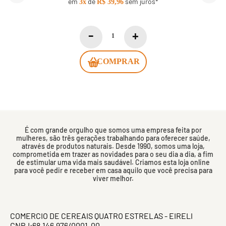
em
de
sem juros*
3x
R$ 39,96
COMPRAR
É com grande orgulho que somos uma empresa feita por
mulheres, são três gerações trabalhando para oferecer saúde,
através de produtos naturais. Desde 1990, somos uma loja,
comprometida em trazer as novidades para o seu dia a dia, a fim
de estimular uma vida mais saudável. Criamos esta loja online
para você pedir e receber em casa aquilo que você precisa para
viver melhor.
COMERCIO DE CEREAIS QUATRO ESTRELAS - EIRELI
CNPJ:68.146.976/0001-00