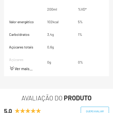
200ml
%VD*
Valor energético
102kcal
5%
Carboidratos
3,4g
1%
Açúcares totais
0,6g
Açúcares
0g
0%
adicionados
Ver mais...
Proteínas
7g
14%
Gorduras totais
6,6g
10%
AVALIAÇÃO DO
PRODUTO
Gorduras Saturadas
1,2g
6%
5.0
QUERO AVALIAR