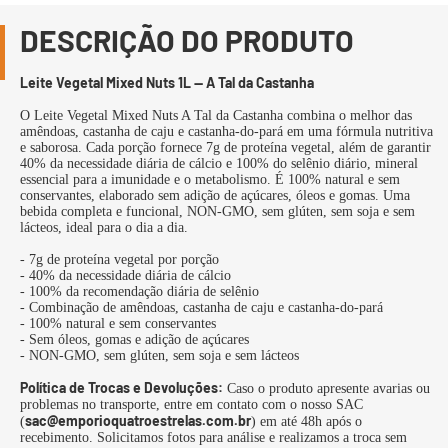
DESCRIÇÃO DO PRODUTO
Leite Vegetal Mixed Nuts 1L — A Tal da Castanha
O Leite Vegetal Mixed Nuts A Tal da Castanha combina o melhor das
amêndoas, castanha de caju e castanha-do-pará em uma fórmula nutritiva
e saborosa. Cada porção fornece 7g de proteína vegetal, além de garantir
40% da necessidade diária de cálcio e 100% do selênio diário, mineral
essencial para a imunidade e o metabolismo. É 100% natural e sem
conservantes, elaborado sem adição de açúcares, óleos e gomas. Uma
bebida completa e funcional, NON-GMO, sem glúten, sem soja e sem
lácteos, ideal para o dia a dia.
- 7g de proteína vegetal por porção
- 40% da necessidade diária de cálcio
- 100% da recomendação diária de selênio
- Combinação de amêndoas, castanha de caju e castanha-do-pará
- 100% natural e sem conservantes
- Sem óleos, gomas e adição de açúcares
- NON-GMO, sem glúten, sem soja e sem lácteos
Política de Trocas e Devoluções:
Caso o produto apresente avarias ou
problemas no transporte, entre em contato com o nosso SAC
sac@emporioquatroestrelas.com.br
(
) em até 48h após o
recebimento. Solicitamos fotos para análise e realizamos a troca sem