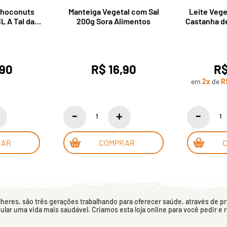
Choconuts
Manteiga Vegetal com Sal
Leite Veg
L A Tal da
200g Sora Alimentos
Castanha d
ha
Nice Milk
,90
R$ 16,90
R$
em
2x
de
R
RAR
COMPRAR
eres, são três gerações trabalhando para oferecer saúde, através de p
mular uma vida mais saudável. Criamos esta loja online para você pedir e