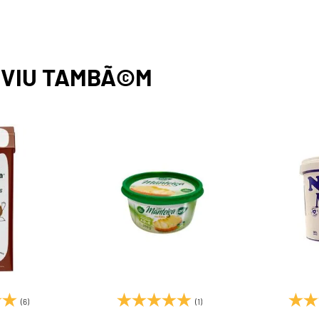
,
VIU TAMBÃ©M
(6)
(1)