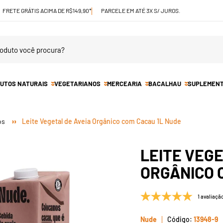
FRETE GRÁTIS ACIMA DE R$149,90*
PARCELE EM ATÉ 3X S/ JUROS.
UTOS NATURAIS
VEGETARIANOS
MERCEARIA
BACALHAU
SUPLEMEN
os
Leite Vegetal de Aveia Orgânico com Cacau 1L Nude
LEITE VEGE
ORGÂNICO 
1 avaliaçã
Nude
13948-9