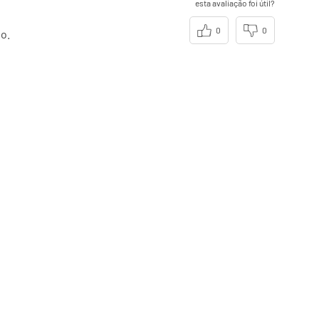
esta avaliação foi útil?
0
0
o.