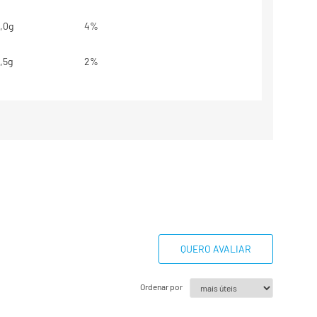
,0g
4%
,5g
2%
g
**
,0g
4%
80mg
3%
base em uma dieta de 2000 kcal ou
odem miores ou menores
essidades energéticas
QUERO AVALIAR
belecido.
Ordenar por