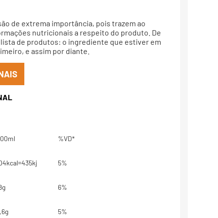
são de extrema importância, pois trazem ao
rmações nutricionais a respeito do produto. De
lista de produtos: o ingrediente que estiver em
meiro, e assim por diante.
NAIS
00ml
%VD*
04kcal=435kj
5%
8g
6%
,6g
5%