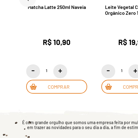
a 1L
Matcha Latte 250ml Naveia
Leite Vegetal 
Orgânico Zero 1
Castan
R$ 10,90
R$ 19
COMPRAR
COMP
É com grande orgulho que somos uma empresa feita por mulh
em trazer as novidades para o seu dia a dia, a fim de esti