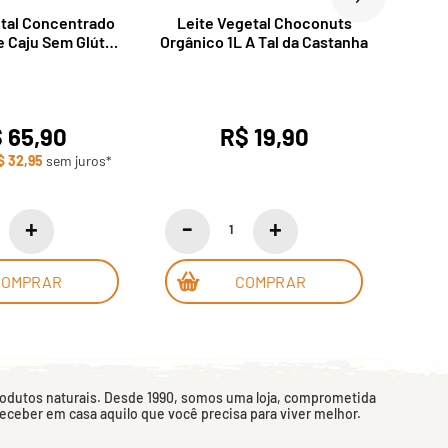
etal Concentrado
Leite Vegetal Choconuts
Leit
e Caju Sem Glúten
Orgânico 1L A Tal da Castanha
 450g Nice Foods
 65,90
R$ 19,90
$ 32,95
sem juros*
COMPRAR
COMPRAR
rodutos naturais. Desde 1990, somos uma loja, comprometida
 receber em casa aquilo que você precisa para viver melhor.