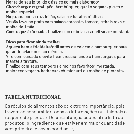
Monte do seu jeito, do clássico ao mais elaborado:
: pão, hambúrguer, queijo vegano, picles e
Cheeseburger vegetal
molho especial
: com arroz, feijão, salada e batatas rústicas
No prato
: no prato com salada crocante, tomate, cebola roxa e
Versão leve
molho de limão
: finalize com cebola caramelizada e mostarda
Com toque defumado
Dicas para ficar ainda melhor
Aqueça bem a frigideira/grill antes de colocar o hambúrguer para
garantir selagem e suculência.
Vire com cuidado e evite ficar pressionando o hambúrguer, para
manter a textura.
Finalize com seus temperos e molhos favoritos: mostarda,
maionese vegana, barbecue, chimichurri ou molho de pimenta.
TABELA NUTRICIONAL
Os rótulos de alimentos são de extrema importância, pois
trazem ao consumidor todas as informações nutricionais a
respeito do produto. De uma atenção especial na lista de
produtos: o ingrediente que estiver em maior quantidade
vem primeiro, e assim por diante.