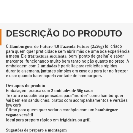
DESCRIÇÃO DO PRODUTO
O
foi criado
Hambúrguer do Futuro 4.0 Fazenda Futuro (2x56g)
para quem quer praticidade sem abrir mão de uma boa experiência
à mesa. Ele traz
, bom “ponto de grelha” e sabor
textura suculenta
marcante, funcionando muito bem tanto no pão quanto no prato. A
embalagem com
é perfeita para refeições rápidas
2 unidades
durante a semana, jantares simples em casa ou para ter no freezer
e usar quando bater aquela vontade de hambúrguer.
Destaques do produto
Embalagem prática com
cada
2 unidades de 56g
Textura e suculência pensadas para “morder” como hambúrguer
Vai bem em sanduíches, pratos com acompanhamentos e versões
low carb
Ótimo para quem quer variar o cardápio com um
hambúrguer
versátil
vegano
Ideal para preparo rápido em
ou
frigideira
grill
Sugestões de preparo e montagem