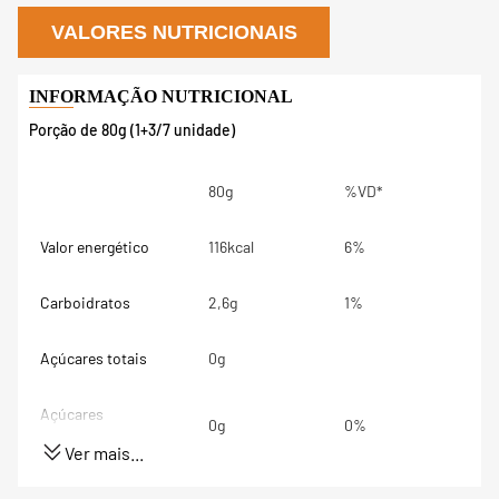
VALORES NUTRICIONAIS
Porção de 80g (1+3/7 unidade)
80g
%VD*
Valor energético
116kcal
6%
Carboidratos
2,6g
1%
Açúcares totais
0g
Açúcares
0g
0%
adicionados
Ver mais...
Proteínas
8,5g
17%