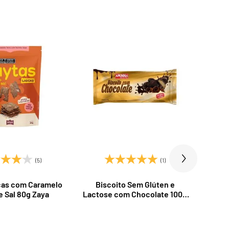
(5)
(1)
cas com Caramelo
Biscoito Sem Glúten e
Bi
e Sal 80g Zaya
Lactose com Chocolate 100g
Baun
Aminna