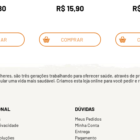
80
R$ 15,90
R$
RAR
COMPRAR
eres, são três gerações trabalhando para oferecer saúde, através de p
mular uma vida mais saudável. Criamos esta loja online para você pedir e
ONAL
DÚVIDAS
s
Meus Pedidos
rivacidade
Minha Conta
Entrega
oluções
Pagamento