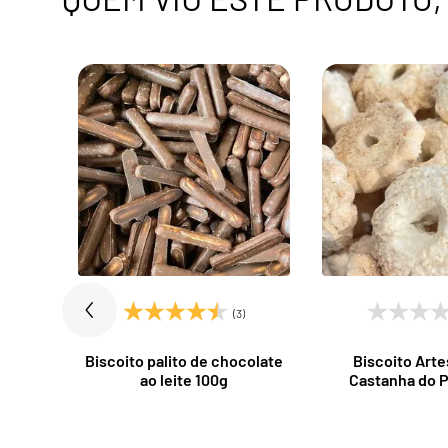
)
(3)
egral
Biscoito palito de chocolate
Biscoito Arte
ndoim
ao leite 100g
Castanha do P