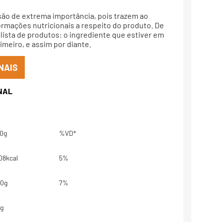
são de extrema importância, pois trazem ao
rmações nutricionais a respeito do produto. De
lista de produtos: o ingrediente que estiver em
meiro, e assim por diante.
NAIS
0g
%VD*
08kcal
5%
0g
7%
g