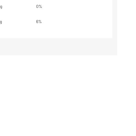
g
0%
g
6%
,2g
3%
,3g
2%
g
**
,1g
4%
78mg
9%
base em uma dieta de 2000kcal ou
dem ser maiores ou menores
essidades energéticas.