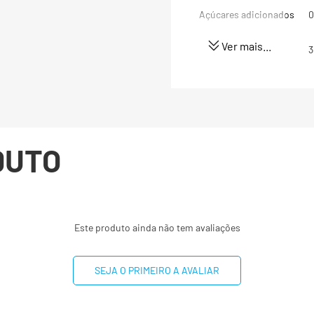
Açúcares adicionados
0
Ver mais...
Proteínas
3
Gorduras totais
2
Gorduras Saturadas
0
DUTO
Gorduras trans
0
Fibra alimentar
1
Sódio
1
Este produto ainda não tem avaliações
(*) Valores diários com 
SEJA O PRIMEIRO A AVALIAR
8400kj. Seus valores po
dependendo de suas nec