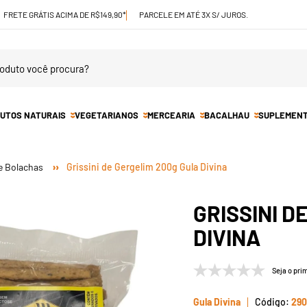
FRETE GRÁTIS ACIMA DE R$149,90*
PARCELE EM ATÉ 3X S/ JUROS.
UTOS NATURAIS
VEGETARIANOS
MERCEARIA
BACALHAU
SUPLEMEN
e Bolachas
Grissini de Gergelim 200g Gula Divina
GRISSINI D
DIVINA
Seja o prim
Gula Divina
290