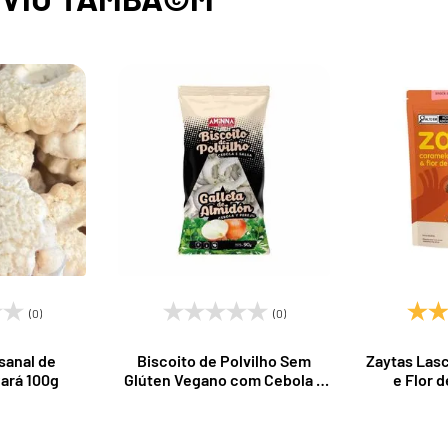
(0)
(0)
sanal de
Biscoito de Polvilho Sem
Zaytas Las
ará 100g
Glúten Vegano com Cebola e
e Flor d
Salsa 90g Aminna