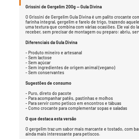
Grissini de Gergelim 200g — Gula Divina
O Grissini de Gergelim Gula Divina é um palito crocante com
farinha integral, gergelim e farelo de trigo, trazendo aquel
uma textura que combina com várias ocasiões. Ele vai do l
receber, sem precisar de montagem ou preparo: abriu, ser
Diferenciais da Gula Divina
- Produto mineiro e artesanal
- Sem lactose
- Sem açúcar
- Sem ingredientes de origem animal (vegano)
- Sem conservantes
Sugestões de consumo
- Puro, direto do pacote
- Para acompanhar patês, pastinhas e molhos
- Para servir como petisco em encontros e tábuas
- Como crocante para complementar sopas e saladas
O que destaca esta versão
O gergelim traz um sabor mais marcante e tostado, com base
ainda mais interessante para petiscos.