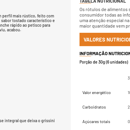
TABELA NUTRICIONAL
Os rótulos de alimentos 
consumidor todas as info
 perfil mais rústico, feito com
uma atenção especial na 
e sabor tostado característico e
anche rápido ao petisco para
maior quantidade vem pri
viu, acabou.
VALORES NUTRICIO
Porção de 30g (6 unidades)
3
Valor energético
1
Carboidratos
2
 integral que deixa o grissini
Açúcares totais
0