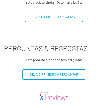
Este produto ainda não tem avaliações
Gorduras trans
0g
**
SEJA O PRIMEIRO A AVALIAR
Fibra alimentar
2g
8%
Sódio
36mg
2%
PERGUNTAS & RESPOSTAS
(*) Valores diários com base em uma dieta de 2000kcal ou
8400kj. Seus valores podem ser maiores ou menores
dependendo de suas necessidades energéticas.
Este produto ainda não tem perguntas
(**) Valores diários não estabelecidos.
SEJA O PRIMEIRO A PERGUNTAR