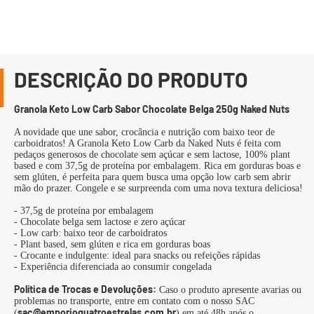
DESCRIÇÃO DO PRODUTO
Granola Keto Low Carb Sabor Chocolate Belga 250g Naked Nuts
A novidade que une sabor, crocância e nutrição com baixo teor de
carboidratos! A Granola Keto Low Carb da Naked Nuts é feita com
pedaços generosos de chocolate sem açúcar e sem lactose, 100% plant
based e com 37,5g de proteína por embalagem. Rica em gorduras boas e
sem glúten, é perfeita para quem busca uma opção low carb sem abrir
mão do prazer. Congele e se surpreenda com uma nova textura deliciosa!
- 37,5g de proteína por embalagem
- Chocolate belga sem lactose e zero açúcar
- Low carb: baixo teor de carboidratos
- Plant based, sem glúten e rica em gorduras boas
- Crocante e indulgente: ideal para snacks ou refeições rápidas
- Experiência diferenciada ao consumir congelada
Política de Trocas e Devoluções:
Caso o produto apresente avarias ou
problemas no transporte, entre em contato com o nosso SAC
sac@emporioquatroestrelas.com.br
(
) em até 48h após o