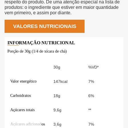
respeito do produto. De uma atenção especial na lista de
produtos: o ingrediente que estiver em maior quantidade
vem primeiro, e assim por diante.
VALORES NUTRICIONAIS
Porção de 30g (1/4 de xícara de chá)
30g
%VD*
Valor energético
147kcal
7%
Carboidratos
18g
6%
Açúcares totais
9,6g
**
Açúcares adicionados
3,6g
7%