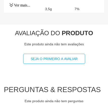
Ver mais...
Proteínas
3,5g
7%
Gorduras totais
6,7g
10%
AVALIAÇÃO DO
PRODUTO
Gorduras Saturadas
1g
5%
Este produto ainda não tem avaliações
Gorduras trans
0g
**
Fibra alimentar
2,2g
9%
SEJA O PRIMEIRO A AVALIAR
Sódio
94mg
5%
(*) Valores diários com base em uma dieta de 2000kcal
PERGUNTAS & RESPOSTAS
ou 8400kj. Seus valores podem ser maiores ou
menores dependendo de suas necessidades
energéticas.
Este produto ainda não tem perguntas
(**) Valores diários não estabelecidos.