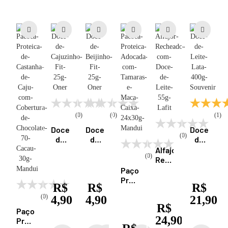
(0)
(0)
(1)
Doce
Doce
Doce
(0)
de
de
de
Cajuzinho
Beijinho
Leite
Alfajor
(0)
Fit
Fit
Pastoso
Recheado
25g
25g
Lata
com
Paçoca
Oner
Oner
400g
Doce
Proteica
R$
R$
R$
Souvenir
de
Adoçada
(0)
4,90
4,90
Leite
21,90
com
R$
55g
Tâmaras
Paçoca
Lafit
e
24,90
Proteica