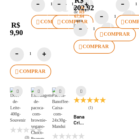
R$
Maçã
de
Caixa
202,92
Castanha
em
3x
com
de
R$
de
67,64
24x30g
Caju
sem
COMPRAR
COMPRAR
COM
Manduí
R$
com
juros*
Cobertura
9,90
COMPRAR
de
Chocolate
COMPRAR
70%
Cacau
30g
Manduí
COMPRAR
(1)
Bananinha
Cristalizada
Tradicional
36g
(0)