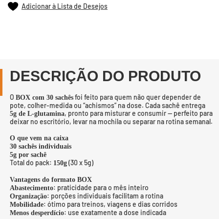
Adicionar à Lista de Desejos
DESCRIÇÃO DO PRODUTO
O
foi feito para quem não quer depender de
BOX com 30 sachês
pote, colher-medida ou “achismos” na dose. Cada sachê entrega
, pronto para misturar e consumir — perfeito para
5g de L-glutamina
deixar no escritório, levar na mochila ou separar na rotina semanal.
O que vem na caixa
30 sachês individuais
5g por sachê
Total do pack:
(30 x 5g)
150g
Vantagens do formato BOX
: praticidade para o mês inteiro
Abastecimento
: porções individuais facilitam a rotina
Organização
: ótimo para treinos, viagens e dias corridos
Mobilidade
: use exatamente a dose indicada
Menos desperdício