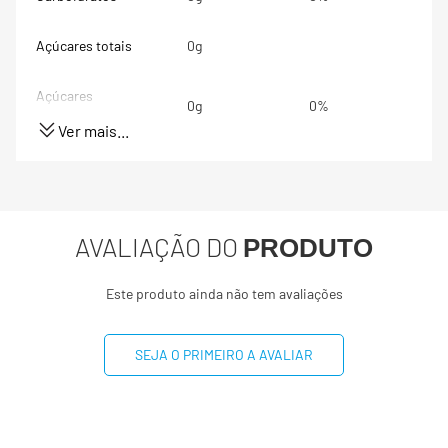
Açúcares totais
0g
Açúcares
0g
0%
adicionados
Ver mais...
Proteínas
5g
10%
Gorduras totais
0g
0%
AVALIAÇÃO DO
PRODUTO
Gorduras Saturadas
0g
0%
Este produto ainda não tem avaliações
Gorduras trans
0g
**
SEJA O PRIMEIRO A AVALIAR
Fibra alimentar
0g
0%
Sódio
0mg
0%