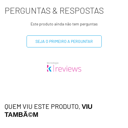
PERGUNTAS & RESPOSTAS
(*) Valores diários com base em uma dieta de 2000kcal ou
8400kj. Seus valores podem ser maiores ou menores
dependendo de suas necessidades energéticas.
Este produto ainda não tem perguntas
(**) Valores diários não estabelecidos.
SEJA O PRIMEIRO A PERGUNTAR
QUEM VIU ESTE PRODUTO,
VIU
TAMBÃ©M