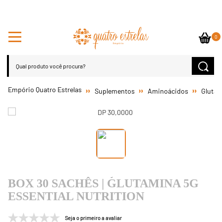
0
Suplementos
Aminoácidos
Glutam
BOX 30 SACHÊS | GLUTAMINA 5G
ESSENTIAL NUTRITION
Seja o primeiro a avaliar